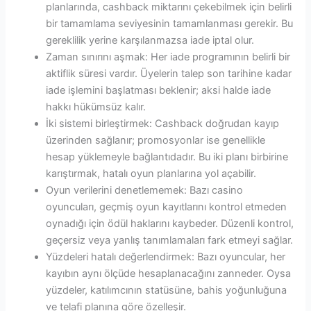
planlarında, cashback miktarını çekebilmek için belirli
bir tamamlama seviyesinin tamamlanması gerekir. Bu
gereklilik yerine karşılanmazsa iade iptal olur.
Zaman sınırını aşmak: Her iade programının belirli bir
aktiflik süresi vardır. Üyelerin talep son tarihine kadar
iade işlemini başlatması beklenir; aksi halde iade
hakkı hükümsüz kalır.
İki sistemi birleştirmek: Cashback doğrudan kayıp
üzerinden sağlanır; promosyonlar ise genellikle
hesap yüklemeyle bağlantıdadır. Bu iki planı birbirine
karıştırmak, hatalı oyun planlarına yol açabilir.
Oyun verilerini denetlememek: Bazı casino
oyuncuları, geçmiş oyun kayıtlarını kontrol etmeden
oynadığı için ödül haklarını kaybeder. Düzenli kontrol,
geçersiz veya yanlış tanımlamaları fark etmeyi sağlar.
Yüzdeleri hatalı değerlendirmek: Bazı oyuncular, her
kayıbın aynı ölçüde hesaplanacağını zanneder. Oysa
yüzdeler, katılımcının statüsüne, bahis yoğunluğuna
ve telafi planına göre özelleşir.