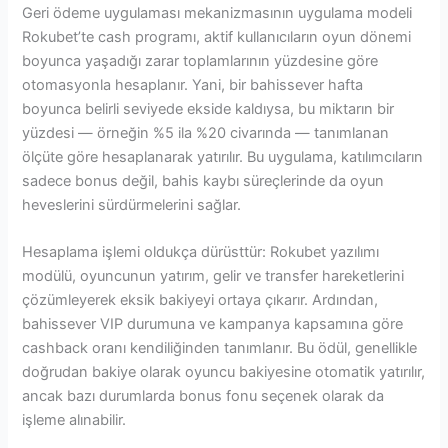
Geri ödeme uygulaması mekanizmasının uygulama modeli
Rokubet’te cash programı, aktif kullanıcıların oyun dönemi
boyunca yaşadığı zarar toplamlarının yüzdesine göre
otomasyonla hesaplanır. Yani, bir bahissever hafta
boyunca belirli seviyede ekside kaldıysa, bu miktarın bir
yüzdesi — örneğin %5 ila %20 civarında — tanımlanan
ölçüte göre hesaplanarak yatırılır. Bu uygulama, katılımcıların
sadece bonus değil, bahis kaybı süreçlerinde da oyun
heveslerini sürdürmelerini sağlar.
Hesaplama işlemi oldukça dürüsttür: Rokubet yazılımı
modülü, oyuncunun yatırım, gelir ve transfer hareketlerini
çözümleyerek eksik bakiyeyi ortaya çıkarır. Ardından,
bahissever VIP durumuna ve kampanya kapsamına göre
cashback oranı kendiliğinden tanımlanır. Bu ödül, genellikle
doğrudan bakiye olarak oyuncu bakiyesine otomatik yatırılır,
ancak bazı durumlarda bonus fonu seçenek olarak da
işleme alınabilir.