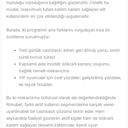
topluluğu topluluğuna bağlılığını güçlendirir. Üstelik bu
model, maksimum tutarlı katılım katılım sağlayan elit
kullanıcıların en çok etkilendiği uygulamadır.
Burada, iki programın ana farklarını vurgulayan kısa bir
özetleme sunulmuştur:
Yedi günlük cashback: erken geri dönüş şansı, sınırlı
süreli bonus süreci
Kapsamlı iade modeli: istikrarlı kazanç oluşumu,
bağlılık temelli mekanizma
VIP oyuncular için özel yüzdeler: geliştirilmiş yüzdeler,
ek teşvik fırsatları
Bu iki mekanizma bütünsel olarak ele değerlendirildiğinde
Rokubet, farklı aktif kullanıcı segmentlerine karşılık veren
uyarlanabilir bir cashback çözümü temin eder. Hem
alışkanlıkla faaliyet gösteren aktif kişiler hem de istikrarlı
katılım sağlayan devamlı katılımcılar, kendi oyun