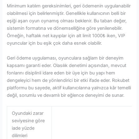
Minimum katılım gereksinimleri, geri ödemenin uygulanabilir
olabilmesi için belirlenmiştir. Genellikle kullanıcının belli bir
eşiği aşan oyun oynamış olması beklenir. Bu taban değer,
sistemin formatına ve dönemselliğine göre yenilenebilir.
Örneğin, haftalık net kayıplar için alt limit 1000₺ iken, VIP
oyuncular için bu eşik çok daha esnek olabilir.
Geri ödeme uygulaması, oyunculara sağlam bir deneyim
kapsamı garanti eder. Olasılık denetimi açısından, mevcut
fonlarını disiplinli idare eden bir üye için bu yapı hem
dengeleyici hem de yönlendirici bir etki ifade eder. Rokubet
platformu bu sayede, aktif kullanıcılarına yalnızca kâr temelli
değil, sorumlu ve devamlı bir eğlence deneyimi de sunar.
Oyundaki zarar
seviyesine göre
iade yüzde
dilimleri