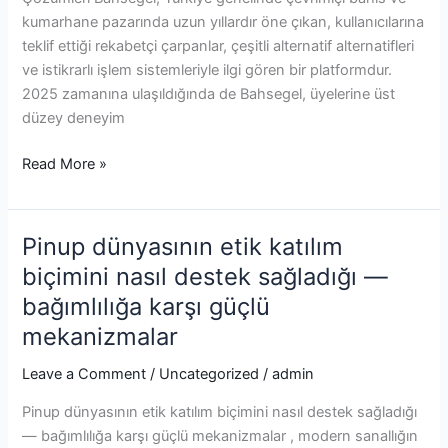
ve
kumarhane pazarında uzun yıllardır öne çıkan, kullanıcılarına
Güvenilirlik
teklif ettiği rekabetçi çarpanlar, çeşitli alternatif alternatifleri
Yolu
ve istikrarlı işlem sistemleriyle ilgi gören bir platformdur.
2025 zamanına ulaşıldığında de Bahsegel, üyelerine üst
düzey deneyim
Read More »
Pinup dünyasının etik katılım
Pinup
dünyasının
biçimini nasıl destek sağladığı —
etik
bağımlılığa karşı güçlü
katılım
mekanizmalar
biçimini
nasıl
Leave a Comment
/
Uncategorized
/
admin
destek
sağladığı
Pinup dünyasının etik katılım biçimini nasıl destek sağladığı
—
— bağımlılığa karşı güçlü mekanizmalar , modern sanallığın