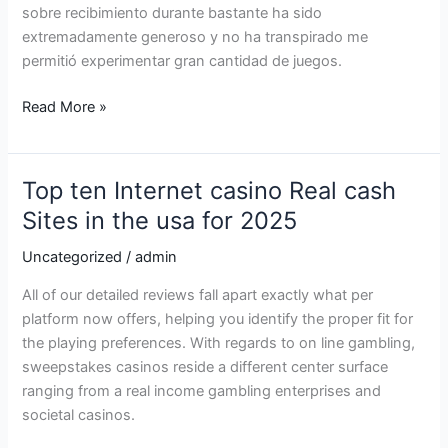
sobre recibimiento durante bastante ha sido
extremadamente generoso y no ha transpirado me
permitió experimentar gran cantidad de juegos.
Read More »
Top ten Internet casino Real cash
Top
ten
Sites in the usa for 2025
Internet
Uncategorized
/
admin
casino
Real
All of our detailed reviews fall apart exactly what per
cash
platform now offers, helping you identify the proper fit for
Sites
the playing preferences. With regards to on line gambling,
in
sweepstakes casinos reside a different center surface
the
ranging from a real income gambling enterprises and
usa
societal casinos.
for