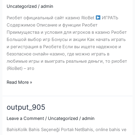
казино
Uncategorized
/
admin
RioBet.2709
Риобет официальный сайт казино RioBet
ИГРАТЬ
Содержимое Описание и функции Риобет
Преимущества и условия для игроков в казино Риобет
Большой выбор игр Бонусы и акции Как начать играть
и регистрация в Риобете Если вы ищете надежное и
безопасное онлайн-казино, где можно играть в
любимые игры и выиграть реальные деньги, то риобет
(RioBet) – это
Read More »
output_905
output_905
Leave a Comment
/
Uncategorized
/
admin
BahisKolik Bahis Seçeneği Portalı NetBahis, online bahis ve