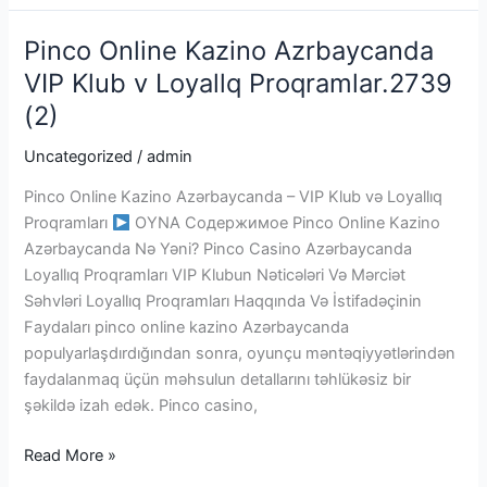
Pinco Online Kazino Azrbaycanda
Pinco
Online
VIP Klub v Loyallq Proqramlar.2739
Kazino
(2)
Azrbaycanda
VIP
Uncategorized
/
admin
Klub
Pinco Online Kazino Azərbaycanda – VIP Klub və Loyallıq
v
Proqramları
OYNA Содержимое Pinco Online Kazino
Loyallq
Azərbaycanda Nə Yəni? Pinco Casino Azərbaycanda
Proqramlar.2739
Loyallıq Proqramları VIP Klubun Nəticələri Və Mərciət
(2)
Səhvləri Loyallıq Proqramları Haqqında Və İstifadəçinin
Faydaları pinco online kazino Azərbaycanda
populyarlaşdırdığından sonra, oyunçu məntəqiyyətlərindən
faydalanmaq üçün məhsulun detallarını təhlükəsiz bir
şəkildə izah edək. Pinco casino,
Read More »