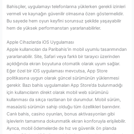
Bahisçiler, uygulamayı telefonlarına yüklerken gerekli izinleri
vermeli ve kaynağın güvenilir olmasına özen göstermelidir.
Bu sayede hem oyun keyfini sorunsuz şekilde yaşayabilir
hem de yüksek performanstan yararlanabilirler.
Apple Cihazlarda iOS Uygulaması
Apple kullanıcıları da Paribahis’in mobil uyumlu tasarımından
yararlanabilir. Site, Safari veya farklı bir tarayıcı üzerinden
açıldığında ekran boyutuna otomatik olarak uyum sağlar.
Eğer özel bir iOS uygulaması mevcutsa, App Store
politikasına uygun olarak güncel sürümünün yüklenmesi
gerekir. Bazı bahis uygulamaları App Store’da bulunmadığı
için kullanıcıların direkt olarak mobil web sürümünü
kullanması da sıkça rastlanan bir durumdur. Mobil sürüm,
masaüstü sürümün sahip olduğu tüm özellikleri barındırır.
Canlı bahis, casino oyunları, bonus aktivasyonları gibi
işlevlerin tamamına dokunmatik ekran konforuyla erişilebilir.
Ayrıca, mobil ödemelerde de hız ve güvenlik ön planda