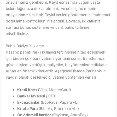
onaylamanız gerekebilir. Kayıt esnasında uygun yaşta
bulunduğunuzu deklar etmeniz ve sözleşme metnini
onaylamanız beklenir. Teyitli verileri göstermeniz, muhtemel
doğrulama kontrollerini hızlandırır. Böylece, ilk katkınız
sonrası bonus sistemine ve canlı bahis türlerine
erişebilirsiniz.
Bahis Bakiye Yükleme
Kazanç paneli, farklı kullanıcı tercihlerine hitap edebilmek
için birden çok para yatırma yöntemi sunar. transfer hızı,
güvenli işlem ve düşük maliyetler, bu yöntemlerde dikkate
alınan en önemli kriterlerdir. Aşağıdaki listede Paribahis’in
yaygın olarak desteklediği yatırım yöntemleri yer alır:
Kredi Kartı
(Visa, MasterCard)
Banka Havalesi / EFT
E-cüzdanlar
(EcoPayz, Papara vb.)
Kripto Para
(Bitcoin, Ethereum vb.)
Ön ödemeli kartlar
(Paykasa, AstroPay)