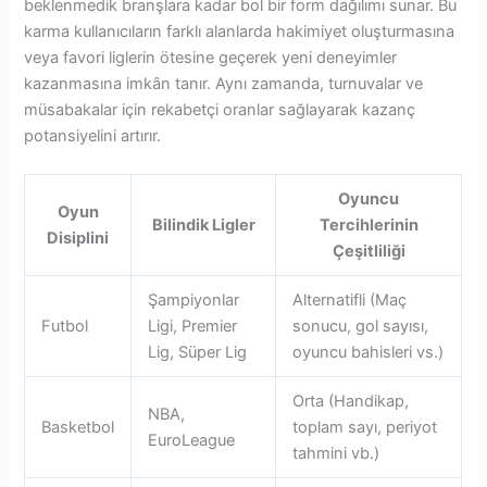
beklenmedik branşlara kadar bol bir form dağılımı sunar. Bu
karma kullanıcıların farklı alanlarda hakimiyet oluşturmasına
veya favori liglerin ötesine geçerek yeni deneyimler
kazanmasına imkân tanır. Aynı zamanda, turnuvalar ve
müsabakalar için rekabetçi oranlar sağlayarak kazanç
potansiyelini artırır.
Oyuncu
Oyun
Bilindik Ligler
Tercihlerinin
Disiplini
Çeşitliliği
Şampiyonlar
Alternatifli (Maç
Futbol
Ligi, Premier
sonucu, gol sayısı,
Lig, Süper Lig
oyuncu bahisleri vs.)
Orta (Handikap,
NBA,
Basketbol
toplam sayı, periyot
EuroLeague
tahmini vb.)