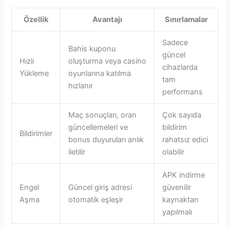
Özellik
Avantajı
Sınırlamalar
Sadece
Bahis kuponu
güncel
Hızlı
oluşturma veya casino
cihazlarda
Yükleme
oyunlarına katılma
tam
hızlanır
performans
Maç sonuçları, oran
Çok sayıda
güncellemeleri ve
bildirim
Bildirimler
bonus duyuruları anlık
rahatsız edici
iletilir
olabilir
APK indirme
Engel
Güncel giriş adresi
güvenilir
Aşma
otomatik eşleşir
kaynaktan
yapılmalı