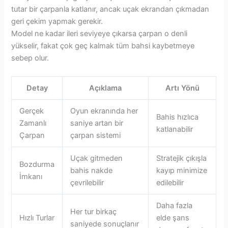
tutar bir çarpanla katlanır, ancak uçak ekrandan çıkmadan
geri çekim yapmak gerekir.
Model ne kadar ileri seviyeye çıkarsa çarpan o denli
yükselir, fakat çok geç kalmak tüm bahsi kaybetmeye
sebep olur.
Detay
Açıklama
Artı Yönü
Gerçek
Oyun ekranında her
Bahis hızlıca
Zamanlı
saniye artan bir
katlanabilir
Çarpan
çarpan sistemi
Uçak gitmeden
Stratejik çıkışla
Bozdurma
bahis nakde
kayıp minimize
İmkanı
çevrilebilir
edilebilir
Daha fazla
Her tur birkaç
Hızlı Turlar
elde şans
saniyede sonuçlanır