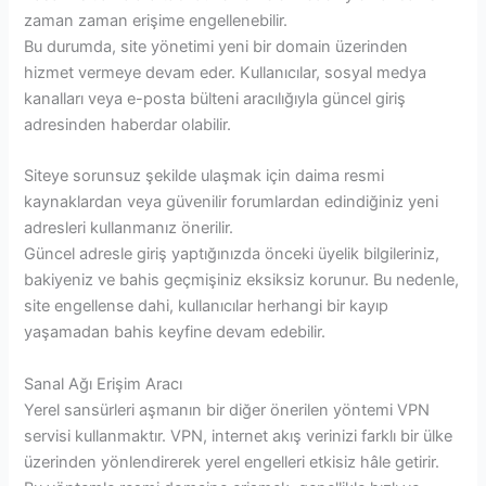
zaman zaman erişime engellenebilir.
Bu durumda, site yönetimi yeni bir domain üzerinden
hizmet vermeye devam eder. Kullanıcılar, sosyal medya
kanalları veya e-posta bülteni aracılığıyla güncel giriş
adresinden haberdar olabilir.
Siteye sorunsuz şekilde ulaşmak için daima resmi
kaynaklardan veya güvenilir forumlardan edindiğiniz yeni
adresleri kullanmanız önerilir.
Güncel adresle giriş yaptığınızda önceki üyelik bilgileriniz,
bakiyeniz ve bahis geçmişiniz eksiksiz korunur. Bu nedenle,
site engellense dahi, kullanıcılar herhangi bir kayıp
yaşamadan bahis keyfine devam edebilir.
Sanal Ağı Erişim Aracı
Yerel sansürleri aşmanın bir diğer önerilen yöntemi VPN
servisi kullanmaktır. VPN, internet akış verinizi farklı bir ülke
üzerinden yönlendirerek yerel engelleri etkisiz hâle getirir.