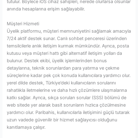
tutulur. Böylece iOS cihaz sahipleri, nerede olurlarsa olsunlar
anında hesaplarına erişim sağlayabilir.
Müşteri Hizmeti
Üyelik platformu, müşteri memnuniyetini sağlamak amacıyla
7/24 aktif destek sunar. Canlı sohbet penceresi üzerinden
temsilcilerle anlık iletişim kurmak mümkündür. Ayrıca, posta
kutusu veya müşteri hattı gibi alternatif iletişim yolları da
bulunur. Destek ekibi, üyelik işlemlerinden bonus
detaylarına, teknik sorunlardan para yatırma ve çekme
süreçlerine kadar pek çok konuda kullanıcılara yardımcı olur.
yerel dilde destek, Türkiye’deki kullanıcıların sorularını
rahatlıkla iletmelerine ve daha hızlı çözümlere ulaşmalarına
katkı sağlar. Ayrıca, sıkça sorulan sorular (SSS) bölümü de
web sitede yer alarak basit sorunların hızlıca çözülmesine
yardımcı olur. Paribahis, kullanıcılarla iletişimini güçlü tutarak
uzun vadede güvenilir bir hizmet sağlayıcısı olduğunu
kanıtlamaya çalışır.