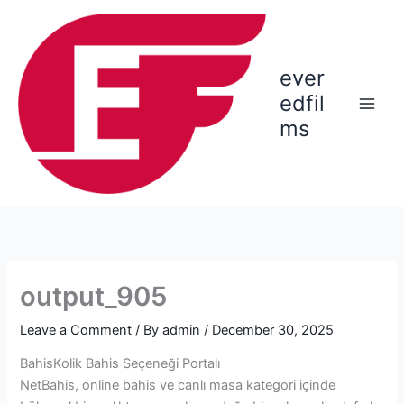
Skip
to
content
ever
edfil
ms
output_905
Leave a Comment
/ By
admin
/
December 30, 2025
BahisKolik Bahis Seçeneği Portalı
NetBahis, online bahis ve canlı masa kategori içinde