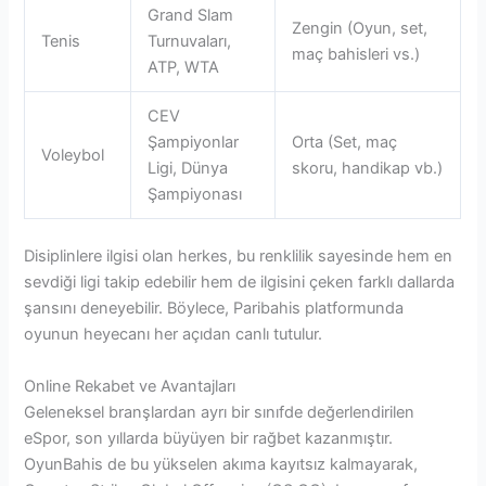
Grand Slam
Zengin (Oyun, set,
Tenis
Turnuvaları,
maç bahisleri vs.)
ATP, WTA
CEV
Şampiyonlar
Orta (Set, maç
Voleybol
Ligi, Dünya
skoru, handikap vb.)
Şampiyonası
Disiplinlere ilgisi olan herkes, bu renklilik sayesinde hem en
sevdiği ligi takip edebilir hem de ilgisini çeken farklı dallarda
şansını deneyebilir. Böylece, Paribahis platformunda
oyunun heyecanı her açıdan canlı tutulur.
Online Rekabet ve Avantajları
Geleneksel branşlardan ayrı bir sınıfde değerlendirilen
eSpor, son yıllarda büyüyen bir rağbet kazanmıştır.
OyunBahis de bu yükselen akıma kayıtsız kalmayarak,