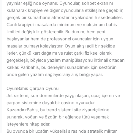
yayınlar eşliğinde oynanır. Oyuncular, sohbet ekranını
kullanarak krupiye ve diğer oyuncularla etkileşime geçebilir,
gerçek bir kumarhane atmosferini yakından hissedebilirler.
Canlı krupiyeli masalarda minimum ve maksimum bahis
limitleri değişiklik gösterebilir. Bu durum, hem yeni
başlayanlar hem de profesyonel oyuncular için uygun
masalar bulmayı kolaylaştırır. Oyun akışı adil bir şekilde
ilerler, çünkü kart dağıtımı ve rulet çarkı fiziksel olarak
gerçekleşir, böylece yazılım manipülasyonu ihtimali ortadan
kalkar. Paribahis, bu deneyimi sunabilmek için sektörün
önde gelen yazılım sağlayıcılarıyla iş birliği yapar.
OyunBahis Çarpan Oyunu
Jet sistemi, son dönemlerde yaygınlaşan, uçuş içeren ve
çarpan sistemine dayalı bir casino oyunudur.
KazandırırBahis, bu trend sistemi site ziyaretçilerine
sunarak, yoğun ve özgün bir eğlence türü yaşamak
isteyenlere hitap eder.
Bu oyunda bir uçağın yükselişi sırasında stratejik miktar