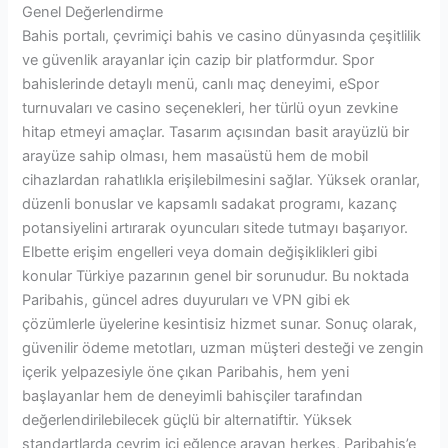
Genel Değerlendirme
Bahis portalı, çevrimiçi bahis ve casino dünyasında çeşitlilik
ve güvenlik arayanlar için cazip bir platformdur. Spor
bahislerinde detaylı menü, canlı maç deneyimi, eSpor
turnuvaları ve casino seçenekleri, her türlü oyun zevkine
hitap etmeyi amaçlar. Tasarım açısından basit arayüzlü bir
arayüze sahip olması, hem masaüstü hem de mobil
cihazlardan rahatlıkla erişilebilmesini sağlar. Yüksek oranlar,
düzenli bonuslar ve kapsamlı sadakat programı, kazanç
potansiyelini artırarak oyuncuları sitede tutmayı başarıyor.
Elbette erişim engelleri veya domain değişiklikleri gibi
konular Türkiye pazarının genel bir sorunudur. Bu noktada
Paribahis, güncel adres duyuruları ve VPN gibi ek
çözümlerle üyelerine kesintisiz hizmet sunar. Sonuç olarak,
güvenilir ödeme metotları, uzman müşteri desteği ve zengin
içerik yelpazesiyle öne çıkan Paribahis, hem yeni
başlayanlar hem de deneyimli bahisçiler tarafından
değerlendirilebilecek güçlü bir alternatiftir. Yüksek
standartlarda çevrim içi eğlence arayan herkes, Paribahis’e