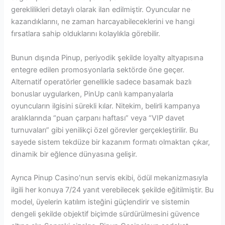
gereklilikleri detaylı olarak ilan edilmiştir. Oyuncular ne
kazandıklarını, ne zaman harcayabileceklerini ve hangi
fırsatlara sahip olduklarını kolaylıkla görebilir.
Bunun dışında Pinup, periyodik şekilde loyalty altyapısına
entegre edilen promosyonlarla sektörde öne geçer.
Alternatif operatörler genellikle sadece basamak bazlı
bonuslar uygularken, PinUp canlı kampanyalarla
oyuncuların ilgisini sürekli kılar. Nitekim, belirli kampanya
aralıklarında “puan çarpanı haftası” veya “VIP davet
turnuvaları” gibi yenilikçi özel görevler gerçekleştirilir. Bu
sayede sistem tekdüze bir kazanım formatı olmaktan çıkar,
dinamik bir eğlence dünyasına gelişir.
Ayrıca Pinup Casino’nun servis ekibi, ödül mekanizmasıyla
ilgili her konuya 7/24 yanıt verebilecek şekilde eğitilmiştir. Bu
model, üyelerin katılım isteğini güçlendirir ve sistemin
dengeli şekilde objektif biçimde sürdürülmesini güvence