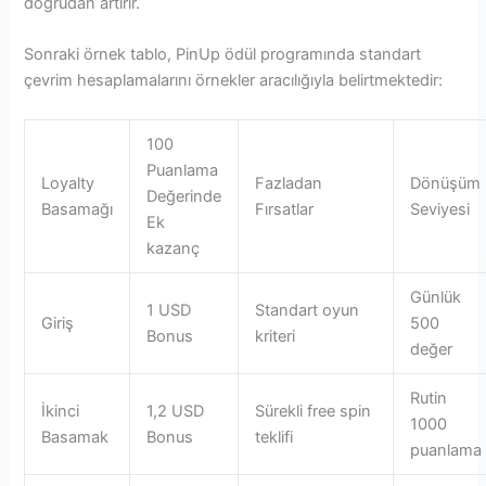
doğrudan artırır.
Sonraki örnek tablo, PinUp ödül programında standart
çevrim hesaplamalarını örnekler aracılığıyla belirtmektedir:
100
Puanlama
Loyalty
Fazladan
Dönüşüm
Değerinde
Basamağı
Fırsatlar
Seviyesi
Ek
kazanç
Günlük
1 USD
Standart oyun
Giriş
500
Bonus
kriteri
değer
Rutin
İkinci
1,2 USD
Sürekli free spin
1000
Basamak
Bonus
teklifi
puanlama