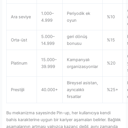
1.000–
Periyodik ek
Ara seviye
%10
4.999
oyun
5.000–
geri dönüş
Orta-üst
%15
14.999
bonusu
15.000–
Kampanyalı
Platinum
%20
39.999
organizasyonlar
Bireysel asistan,
Prestijli
40.000+
ayrıcalıklı
%25+
fırsatlar
Bu mekanizma sayesinde Pin-up, her kullanıcıya kendi
bahis karakterine uygun bir kariyer aşamaları belirler. Bağlılık
aşamalarının artması yalnızca kazanç değil, aynı zamanda