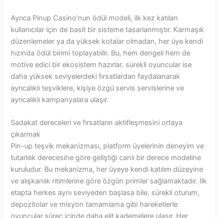
Ayrıca Pinup Casino’nun ödül modeli, ilk kez katılan
kullanıcılar için de basit bir sisteme tasarlanmıştır. Karmaşık
düzenlemeler ya da yüksek kotalar olmadan, her üye kendi
hızında ödül birimi toplayabilir. Bu, hem dengeli hem de
motive edici bir ekosistem hazırlar. sürekli oyuncular ise
daha yüksek seviyelerdeki fırsatlardan faydalanarak
ayrıcalıklı teşviklere, kişiye özgü servis servislerine ve
ayrıcalıklı kampanyalara ulaşır.
Sadakat dereceleri ve fırsatların aktifleşmesini ortaya
çıkarmak
Pin-up teşvik mekanizması, platform üyelerinin deneyim ve
tutarlılık derecesine göre geliştiği canlı bir derece modeline
kuruludur. Bu mekanizma, her üyeye kendi katılım düzeyine
ve alışkanlık ritimlerine göre özgün primler sağlamaktadır. İlk
etapta herkes aynı seviyeden başlasa bile, sürekli oturum,
depozitolar ve misyon tamamlama gibi hareketlerle
oyuncular süreç içinde daha elit kademelere ulaşır. Her