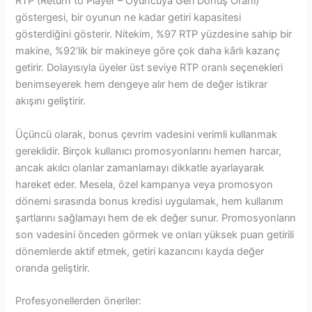
RTP (Return to Player – Oyuncuya Geri Dönüş Oranı)
göstergesi, bir oyunun ne kadar getiri kapasitesi
gösterdiğini gösterir. Nitekim, %97 RTP yüzdesine sahip bir
makine, %92’lik bir makineye göre çok daha kârlı kazanç
getirir. Dolayısıyla üyeler üst seviye RTP oranlı seçenekleri
benimseyerek hem dengeye alır hem de değer istikrar
akışını geliştirir.
Üçüncü olarak, bonus çevrim vadesini verimli kullanmak
gereklidir. Birçok kullanıcı promosyonlarını hemen harcar,
ancak akılcı olanlar zamanlamayı dikkatle ayarlayarak
hareket eder. Mesela, özel kampanya veya promosyon
dönemi sırasında bonus kredisi uygulamak, hem kullanım
şartlarını sağlamayı hem de ek değer sunur. Promosyonların
son vadesini önceden görmek ve onları yüksek puan getirili
dönemlerde aktif etmek, getiri kazancını kayda değer
oranda geliştirir.
Profesyonellerden öneriler: