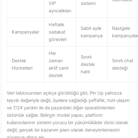
VIP
sistemi
ayrıcalıkları
Haftalık
Sabit aylık
Rastgele
Kampanyalar
sadakat
kampanya
kampanyala
görevleri
Her
Sınırlı
Destek
zaman
Sınırlı chat
destek
Hizmetleri
aktif canlı
desteği
hattı
destek
Veri tablosundan açıkça görüldüğü gibi, Pin Up yalnızca
teşvik değeriyle değil, üyelere sağladığı şeffaflık, hızlı ulaşım
ve 7/24 yardım ile de pazardaki diğer operatörlerden
üstünlük sağlar. Belirgin model yapısı, platform
kullanıcılarının sistemi yorucu bir yükümlülükler dizisi olarak
değil, gerçek bir kazanım planı olarak deneyimlemesini
güvence altına alır.