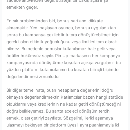
sadece aktiviteden değil, stratejik bir bakış açısı inşa
etmekten geçer.
En sık problemlerden biri, bonus şartlarını dikkate
almamaktır. Yeni başlayan oyuncu, bonusu uyguladıktan
sonra bu kampanya çekilebilir tutara dönüştürebilmek için
gerekli olan etkinlik yoğunluğunu veya limitleri tam olarak
bilmez. Bu nedenle bonuslar kullanılamaz hale gelir veya
ödüller hükümsüz sayılır. Pin Up markasının her kampanya
kampanyasında dönüştürme koşulları açıkça vurgulanır, bu
yüzden platform kullanıcılarının bu kuralları bilinçli biçimde
değerlendirmesi zorunludur.
Bir diğer temel hata, puan hesaplama değerlerini doğru
olmayan değerlendirmektir. Katılımcılar bazen hangi statüde
olduklarını veya kredilerinin ne kadar getiri dönüştüreceğini
doğru belirleyemez. Bu şartta aceleci dönüşüm tercih
etmek, olası getiriyi zayıflatır. Sözgelimi, ileriki aşamaya
ulaşmayı bekleyen bir platform üyesi, aynı puanlamayla iki