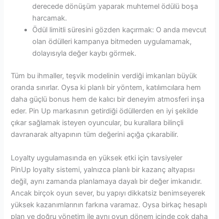
derecede dönüşüm yaparak muhtemel ödülü boşa
harcamak.
Ödül limitli süresini gözden kaçırmak: O anda mevcut
olan ödülleri kampanya bitmeden uygulamamak,
dolayısıyla değer kaybı görmek.
Tüm bu ihmaller, teşvik modelinin verdiği imkanları büyük
oranda sınırlar. Oysa ki planlı bir yöntem, katılımcılara hem
daha güçlü bonus hem de kalıcı bir deneyim atmosferi inşa
eder. Pin Up markasının getirdiği ödüllerden en iyi şekilde
çıkar sağlamak isteyen oyuncular, bu kurallara bilinçli
davranarak altyapının tüm değerini açığa çıkarabilir.
Loyalty uygulamasında en yüksek etki için tavsiyeler
PinUp loyalty sistemi, yalnızca planlı bir kazanç altyapısı
değil, aynı zamanda planlamaya dayalı bir değer imkanıdır.
Ancak birçok oyun sever, bu yapıyı dikkatsiz benimseyerek
yüksek kazanımlarının farkına varamaz. Oysa birkaç hesaplı
plan ve doğru yönetim ile aynı oyun dönem içinde çok daha