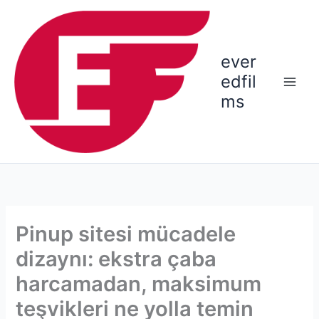
Skip
to
content
ever
edfil
ms
Pinup sitesi mücadele
dizaynı: ekstra çaba
harcamadan, maksimum
teşvikleri ne yolla temin