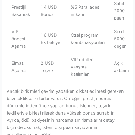
Sabit
Prestijli
1,4 USD
%5 Para iadesi
2000
Basamak
Bonus
imkanı
puan
VIP
Sınırlı
1,6 USD
Özel program
öncesi
5000
Ek bakiye
kombinasyonları
Aşama
değer
VIP ödüller,
Elmas
2 USD
Açık
yarışma
Aşama
Teşvik
aktarım
katılımları
Ancak birikimleri çevrim yaparken dikkat edilmesi gereken
bazı taktiksel kriterler vardır. Örneğin, prestijli bonus
dönemlerinden önce yapılan bonus işlemleri, teşvik
teklifleriyle birleştirilerek daha yüksek bonus sunabilir.
Ayrıca, ödül bakiyesinin harcama sınırlamalarını detaylı
biçimde okumak, istem dışı puan kayıplarının
engellenmesini sağlar.