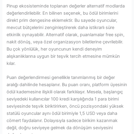
Pinup ekosisteminde toplanan değerler alternatif modlarda
değerlendirilebilir. En bilinen seçenek, bu ödül birimlerini
direkt prim dengesine eklemektir. Bu sayede oyuncular,
mevcut bütçelerini zenginleştirerek daha istikrarlı süre
etkinlik oynayabilir. Alternatif olarak, puanlamalar free spin,
nakit dönüş, veya özel organizasyon biletlerine çevrilebilir.
Bu çok yönlülük, her oyuncunun kendi deneyim
alışkanlıklarına uygun bir teşvik tercih etmesine mümkün
kılar.
Puan değerlendirmesi genellikle tanımlanmış bir değer
aralığı dahilinde hesaplanır. Bu puan oranı, platform üyesinin
ödül kademesine ilişkili olarak farklılaşır. Mesela, başlangıç
seviyedeki kullanıcılar 100 kredi karşılığında 1 para birimi
seviyesinde teşvik biriktirirken, öncü pozisyondaki yüksek
statülü oyuncular aynı ödül birimiyle 1,5 USD veya daha
cömert faydalanır. Dolayısıyla sadece birikim kazanmak
değil, doğru seviyeye gelmek da dönüşüm seviyesini