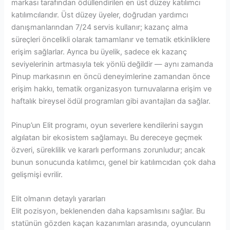
markası tarafından ödüllendirilen en üst düzey katılımcı
katılımcılarıdır. Üst düzey üyeler, doğrudan yardımcı
danışmanlarından 7/24 servis kullanır; kazanç alma
süreçleri öncelikli olarak tamamlanır ve tematik etkinliklere
erişim sağlarlar. Ayrıca bu üyelik, sadece ek kazanç
seviyelerinin artmasıyla tek yönlü değildir — aynı zamanda
Pinup markasının en öncü deneyimlerine zamandan önce
erişim hakkı, tematik organizasyon turnuvalarına erişim ve
haftalık bireysel ödül programları gibi avantajları da sağlar.
Pinup’un Elit programı, oyun severlere kendilerini saygın
algılatan bir ekosistem sağlamayı. Bu dereceye geçmek
özveri, süreklilik ve kararlı performans zorunludur; ancak
bunun sonucunda katılımcı, genel bir katılımcıdan çok daha
gelişmişi evrilir.
Elit olmanın detaylı yararları
Elit pozisyon, beklenenden daha kapsamlısını sağlar. Bu
statünün gözden kaçan kazanımları arasında, oyuncuların