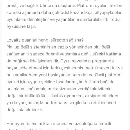
prestij ve bağlılık bilinci da oluşturur. Platform üyeleri, her bir
sonraki aşamada daha çok ödül kazandıkça, altyapıyla olan
uyumlarını derinleştirir ve yaşantılarını sürdürülebilir bir ödül
öyküsüne taşır.
Loyalty puanları hangi süreçte sağlanır?
Pin-up ödül sisteminin en cazip yönlerinden biri, ödül
sağlamanın sadece önemli yatırımlara değil, sürekli katılıma
da bağlı şekilde işlemesidir. Oyun severlerin programda
başarı elde etmesi için farklı çeşitlenmiş metot mevcuttur ve
bu kanallar hem yeni başlayanlar hem de tecrübeli platform
üyeleri için uygun şekilde tasarlanmıştır. Aslında bağlılık
puanlarını sağlamak, mekanizmanın verdiği aktivitenin
doğal bir bölümüdür — bahis oynarken, aksiyon bitirirken
ya da yarışmalarda performans sergilerken ödül birimleri
doğal olarak birikir.
Her oyun, bahis miktarı oranına ve uzunluğuna temelli