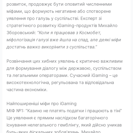
розвиток, продовжує бути оповитий численними
міфами, що формують негативне або спотворене
уявлення про галузь у суспільстві. Експерт зі
стратегічного розвитку iGaming-продуктів Михайло
Зборовський:
“Коли я працював з Космобет,
міфологізація галузі вже йшла на спад, але деякі міфи
достатнь важко викорінити з суспільства.”
Розвінчання цих хибних уявлень є критично важливим
для формування діалогу між державою, суспільством
та легальними операторами. Сучасний iGaming – це
високотехнологічна, регульована та відповідальна
частина економіки.
Найпоширеніші міфи про iGaming
МІФ №1: “Казино не платять податки і працюють в тіні”
Це уявлення є прямим наслідком багаторічного
існування нелегального гемблінгу, який дійсно уникав
будь-яких фіскальних зобов’язань. Михайло