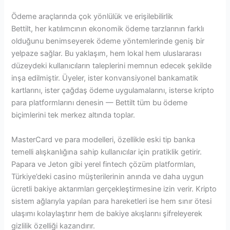
Ödeme araçlarında çok yönlülük ve erişilebilirlik
Bettilt, her katılımcının ekonomik ödeme tarzlarının farklı
olduğunu benimseyerek ödeme yöntemlerinde geniş bir
yelpaze sağlar. Bu yaklaşım, hem lokal hem uluslararası
düzeydeki kullanıcıların taleplerini memnun edecek şekilde
inşa edilmiştir. Üyeler, ister konvansiyonel bankamatik
kartlarını, ister çağdaş ödeme uygulamalarını, isterse kripto
para platformlarını denesin — Bettilt tüm bu ödeme
biçimlerini tek merkez altında toplar.
MasterCard ve para modelleri, özellikle eski tip banka
temelli alışkanlığına sahip kullanıcılar için pratiklik getirir.
Papara ve Jeton gibi yerel fintech çözüm platformları,
Türkiye’deki casino müşterilerinin anında ve daha uygun
ücretli bakiye aktarımları gerçekleştirmesine izin verir. Kripto
sistem ağlarıyla yapılan para hareketleri ise hem sınır ötesi
ulaşımı kolaylaştırır hem de bakiye akışlarını şifreleyerek
gizlilik özelliği kazandırır.