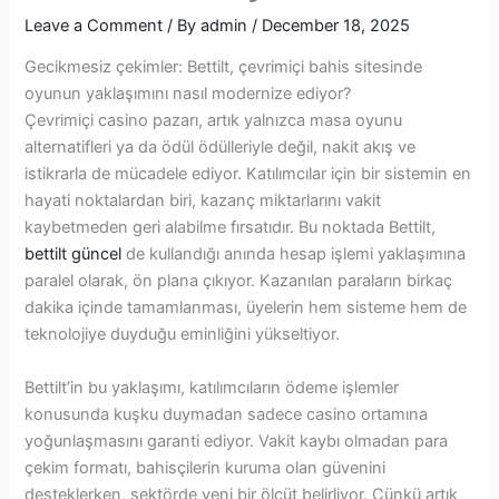
Leave a Comment
/ By
admin
/
December 18, 2025
Gecikmesiz çekimler: Bettilt, çevrimiçi bahis sitesinde
oyunun yaklaşımını nasıl modernize ediyor?
Çevrimiçi casino pazarı, artık yalnızca masa oyunu
alternatifleri ya da ödül ödülleriyle değil, nakit akış ve
istikrarla de mücadele ediyor. Katılımcılar için bir sistemin en
hayati noktalardan biri, kazanç miktarlarını vakit
kaybetmeden geri alabilme fırsatıdır. Bu noktada Bettilt,
bettilt güncel
de kullandığı anında hesap işlemi yaklaşımına
paralel olarak, ön plana çıkıyor. Kazanılan paraların birkaç
dakika içinde tamamlanması, üyelerin hem sisteme hem de
teknolojiye duyduğu eminliğini yükseltiyor.
Bettilt’in bu yaklaşımı, katılımcıların ödeme işlemler
konusunda kuşku duymadan sadece casino ortamına
yoğunlaşmasını garanti ediyor. Vakit kaybı olmadan para
çekim formatı, bahisçilerin kuruma olan güvenini
desteklerken, sektörde yeni bir ölçüt belirliyor. Çünkü artık