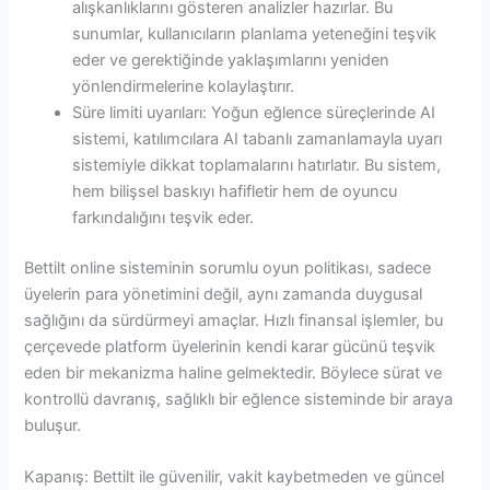
alışkanlıklarını gösteren analizler hazırlar. Bu
sunumlar, kullanıcıların planlama yeteneğini teşvik
eder ve gerektiğinde yaklaşımlarını yeniden
yönlendirmelerine kolaylaştırır.
Süre limiti uyarıları: Yoğun eğlence süreçlerinde AI
sistemi, katılımcılara AI tabanlı zamanlamayla uyarı
sistemiyle dikkat toplamalarını hatırlatır. Bu sistem,
hem bilişsel baskıyı hafifletir hem de oyuncu
farkındalığını teşvik eder.
Bettilt online sisteminin sorumlu oyun politikası, sadece
üyelerin para yönetimini değil, aynı zamanda duygusal
sağlığını da sürdürmeyi amaçlar. Hızlı finansal işlemler, bu
çerçevede platform üyelerinin kendi karar gücünü teşvik
eden bir mekanizma haline gelmektedir. Böylece sürat ve
kontrollü davranış, sağlıklı bir eğlence sisteminde bir araya
buluşur.
Kapanış: Bettilt ile güvenilir, vakit kaybetmeden ve güncel