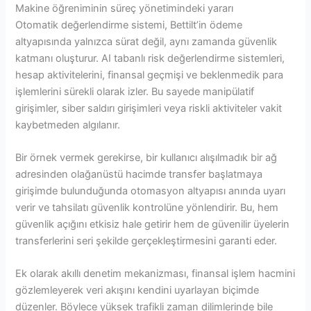
Makine öğreniminin süreç yönetimindeki yararı
Otomatik değerlendirme sistemi, Bettilt’in ödeme
altyapısında yalnızca sürat değil, aynı zamanda güvenlik
katmanı oluşturur. AI tabanlı risk değerlendirme sistemleri,
hesap aktivitelerini, finansal geçmişi ve beklenmedik para
işlemlerini sürekli olarak izler. Bu sayede manipülatif
girişimler, siber saldırı girişimleri veya riskli aktiviteler vakit
kaybetmeden algılanır.
Bir örnek vermek gerekirse, bir kullanıcı alışılmadık bir ağ
adresinden olağanüstü hacimde transfer başlatmaya
girişimde bulunduğunda otomasyon altyapısı anında uyarı
verir ve tahsilatı güvenlik kontrolüne yönlendirir. Bu, hem
güvenlik açığını etkisiz hale getirir hem de güvenilir üyelerin
transferlerini seri şekilde gerçekleştirmesini garanti eder.
Ek olarak akıllı denetim mekanizması, finansal işlem hacmini
gözlemleyerek veri akışını kendini uyarlayan biçimde
düzenler. Böylece yüksek trafikli zaman dilimlerinde bile