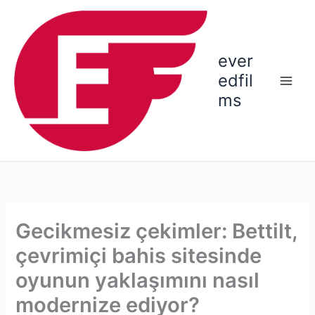
Skip
to
content
ever
edfil
ms
Gecikmesiz çekimler: Bettilt,
çevrimiçi bahis sitesinde
oyunun yaklaşımını nasıl
modernize ediyor?