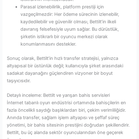
Parasal izlenebilirlik, platform prestiji için
vazgeçilmezdir: Her ödeme sürecinin izlenebilir,
kaydedilebilir ve güvenilir olması, Bettilt’in ilkeli
davranış felsefesiyle uyum sağlar. Bu dürüstlük,
şirketin istikrarlı bir oyuncu merkezi olarak
konumlanmasını destekler.
Sonuç olarak, Bettilt’in hızlı transfer stratejisi, yalnızca
altyapısal bir üstünlük değil; kullanıcıyla şirket arasındaki
sadakat dayanağını güçlendiren vizyoner bir boyut
taşıyıcısıdır.
Detaylı inceleme: Bettilt ve yarışan bahis servisleri
İnternet tabanlı oyun endüstrisi ortamında bahisçilerin en
fazla öncelikli saydığı başlıklardan biri, çekim verimliliğidir.
Anında transfer, sağlam işlem altyapısı ve şeffaf süreç
yönetimi, bir bahis sitesinin prestijini doğrudan şekillendirir.
Bettilt, bu üç alanda sektör oyuncularından öne geçerek