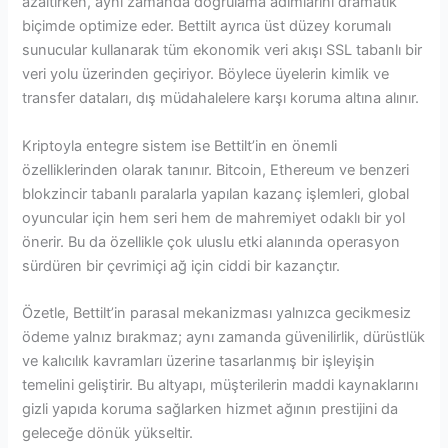
azaltırken, aynı zamanda doğrulama adımlarını dramatik
biçimde optimize eder. Bettilt ayrıca üst düzey korumalı
sunucular kullanarak tüm ekonomik veri akışı SSL tabanlı bir
veri yolu üzerinden geçiriyor. Böylece üyelerin kimlik ve
transfer dataları, dış müdahalelere karşı koruma altına alınır.
Kriptoyla entegre sistem ise Bettilt’in en önemli
özelliklerinden olarak tanınır. Bitcoin, Ethereum ve benzeri
blokzincir tabanlı paralarla yapılan kazanç işlemleri, global
oyuncular için hem seri hem de mahremiyet odaklı bir yol
önerir. Bu da özellikle çok uluslu etki alanında operasyon
sürdüren bir çevrimiçi ağ için ciddi bir kazançtır.
Özetle, Bettilt’in parasal mekanizması yalnızca gecikmesiz
ödeme yalnız bırakmaz; aynı zamanda güvenilirlik, dürüstlük
ve kalıcılık kavramları üzerine tasarlanmış bir işleyişin
temelini geliştirir. Bu altyapı, müşterilerin maddi kaynaklarını
gizli yapıda koruma sağlarken hizmet ağının prestijini da
geleceğe dönük yükseltir.