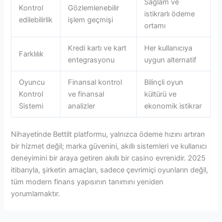
Sağlam ve
Kontrol
Gözlemlenebilir
istikrarlı ödeme
edilebilirlik
işlem geçmişi
ortamı
Kredi kartı ve kart
Her kullanıcıya
Farklılık
entegrasyonu
uygun alternatif
Oyuncu
Finansal kontrol
Bilinçli oyun
Kontrol
ve finansal
kültürü ve
Sistemi
analizler
ekonomik istikrar
Nihayetinde Bettilt platformu, yalnızca ödeme hızını artıran
bir hizmet değil; marka güvenini, akıllı sistemleri ve kullanıcı
deneyimini bir araya getiren akıllı bir casino evrenidir. 2025
itibarıyla, şirketin amaçları, sadece çevrimiçi oyunların değil,
tüm modern finans yapısının tanımını yeniden
yorumlamaktır.