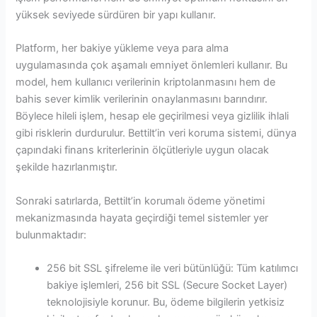
yüksek seviyede sürdüren bir yapı kullanır.
Platform, her bakiye yükleme veya para alma
uygulamasında çok aşamalı emniyet önlemleri kullanır. Bu
model, hem kullanıcı verilerinin kriptolanmasını hem de
bahis sever kimlik verilerinin onaylanmasını barındırır.
Böylece hileli işlem, hesap ele geçirilmesi veya gizlilik ihlali
gibi risklerin durdurulur. Bettilt’in veri koruma sistemi, dünya
çapındaki finans kriterlerinin ölçütleriyle uygun olacak
şekilde hazırlanmıştır.
Sonraki satırlarda, Bettilt’in korumalı ödeme yönetimi
mekanizmasında hayata geçirdiği temel sistemler yer
bulunmaktadır:
256 bit SSL şifreleme ile veri bütünlüğü: Tüm katılımcı
bakiye işlemleri, 256 bit SSL (Secure Socket Layer)
teknolojisiyle korunur. Bu, ödeme bilgilerin yetkisiz