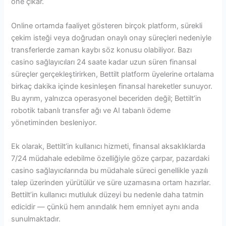
öne çıkar.
Online ortamda faaliyet gösteren birçok platform, sürekli
çekim isteği veya doğrudan onaylı onay süreçleri nedeniyle
transferlerde zaman kaybı söz konusu olabiliyor. Bazı
casino sağlayıcıları 24 saate kadar uzun süren finansal
süreçler gerçekleştirirken, Bettilt platform üyelerine ortalama
birkaç dakika içinde kesinleşen finansal hareketler sunuyor.
Bu ayrım, yalnızca operasyonel beceriden değil; Bettilt’in
robotik tabanlı transfer ağı ve AI tabanlı ödeme
yönetiminden besleniyor.
Ek olarak, Bettilt’in kullanıcı hizmeti, finansal aksaklıklarda
7/24 müdahale edebilme özelliğiyle göze çarpar, pazardaki
casino sağlayıcılarında bu müdahale süreci genellikle yazılı
talep üzerinden yürütülür ve süre uzamasına ortam hazırlar.
Bettilt’in kullanıcı mutluluk düzeyi bu nedenle daha tatmin
edicidir — çünkü hem anındalık hem emniyet aynı anda
sunulmaktadır.