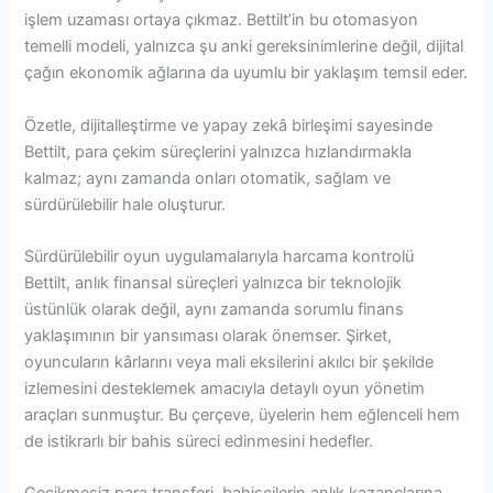
işlem uzaması ortaya çıkmaz. Bettilt’in bu otomasyon
temelli modeli, yalnızca şu anki gereksinimlerine değil, dijital
çağın ekonomik ağlarına da uyumlu bir yaklaşım temsil eder.
Özetle, dijitalleştirme ve yapay zekâ birleşimi sayesinde
Bettilt, para çekim süreçlerini yalnızca hızlandırmakla
kalmaz; aynı zamanda onları otomatik, sağlam ve
sürdürülebilir hale oluşturur.
Sürdürülebilir oyun uygulamalarıyla harcama kontrolü
Bettilt, anlık finansal süreçleri yalnızca bir teknolojik
üstünlük olarak değil, aynı zamanda sorumlu finans
yaklaşımının bir yansıması olarak önemser. Şirket,
oyuncuların kârlarını veya mali eksilerini akılcı bir şekilde
izlemesini desteklemek amacıyla detaylı oyun yönetim
araçları sunmuştur. Bu çerçeve, üyelerin hem eğlenceli hem
de istikrarlı bir bahis süreci edinmesini hedefler.