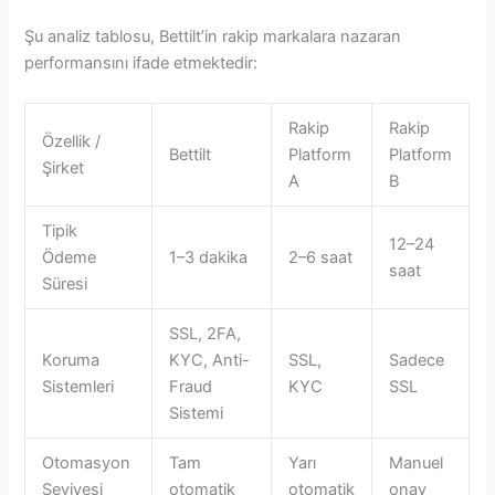
Şu analiz tablosu, Bettilt’in rakip markalara nazaran
performansını ifade etmektedir:
Rakip
Rakip
Özellik /
Bettilt
Platform
Platform
Şirket
A
B
Tipik
12–24
Ödeme
1–3 dakika
2–6 saat
saat
Süresi
SSL, 2FA,
Koruma
KYC, Anti-
SSL,
Sadece
Sistemleri
Fraud
KYC
SSL
Sistemi
Otomasyon
Tam
Yarı
Manuel
Seviyesi
otomatik
otomatik
onay