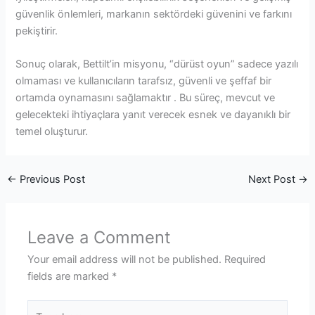
güvenlik önlemleri, markanın sektördeki güvenini ve farkını
pekiştirir.
Sonuç olarak, Bettilt’in misyonu, “dürüst oyun” sadece yazılı
olmaması ve kullanıcıların tarafsız, güvenli ve şeffaf bir
ortamda oynamasını sağlamaktır . Bu süreç, mevcut ve
gelecekteki ihtiyaçlara yanıt verecek esnek ve dayanıklı bir
temel oluşturur.
←
Previous Post
Next Post
→
Leave a Comment
Your email address will not be published.
Required
fields are marked
*
Type