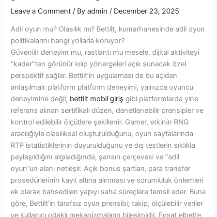
Leave a Comment
/ By
admin
/
December 23, 2025
Adil oyun mu? Olasılık mı? Bettilt, kumarhanesinde adil oyun
politikalarını hangi yollarla koruyor?
Güvenilir deneyim mu, rastlantı mu mesele, dijital aktiviteyi
“kader”ten görünür kılıp yönergeleri açık sunacak özel
perspektif sağlar. Bettilt’in uygulaması de bu açıdan
anlaşılmalı: platform platform deneyimi, yalnızca oyuncu
deneyimine değil;
bettilt mobil giriş
gibi platformlarda yine
referans alınan sertifikalı düzen, denetlenebilir prensipler ve
kontrol edilebilir ölçütlere şekillenir. Gamer, etkinin RNG
aracılığıyla olasılıksal oluşturulduğunu, oyun sayfalarında
RTP istatistiklerinin duyurulduğunu ve dış testlerin sıklıkla
paylaşıldığını algıladığında, şansın çerçevesi ve “adil
oyun”un alanı netleşir. Açık bonus şartları, para transfer
prosedürlerinin kayıt altına alınması ve sorumluluk önlemleri
ek olarak bahsedilen yapıyı saha süreçlere temsil eder. Buna
göre, Bettilt’in tarafsız oyun prensibi; takip, ölçülebilir veriler
ve kullanıcı odaklı mekanizmaların bileşimidir. Fırsat elbette