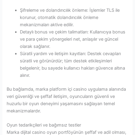
Şifreleme ve dolandırıcılık önleme: İşlemler TLS ile
korunur, otomatik dolandırıcılık önleme
mekanizmaları aktive edilir.
Detaylı bonus ve çekim talimatları: Kullanıcıya bonus
ve para çekim yönergeleri net, anlaşılır ve güncel
olarak sağlanır.
Süratli yardım ve iletişim kayıtları: Destek cevapları
süratli ve görünürdür; tüm destek etkileşimleri
belgelenir, bu sayede kullanıcı hakları güvence altına
alınır.
Bu bağlamda, marka platform içi casino uygulama alanında
veri güvenliği ve şeffaf iletişim, oyuncuların güvenli ve
huzurlu bir oyun deneyimi yaşamasını sağlayan temel
mekanizmalardır.
Oyun tedarikçileri ve bağımsız testler
Marka dijital casino oyun portföyünün şeffaf ve adil olması,