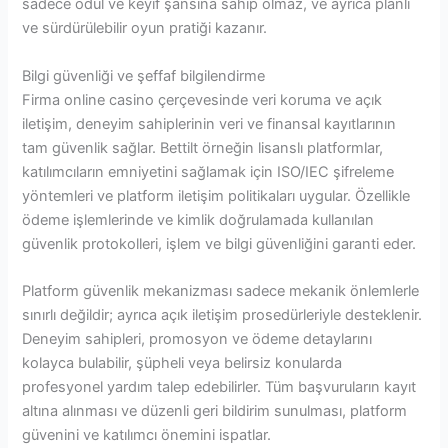
sadece ödül ve keyif şansına sahip olmaz, ve ayrıca planlı
ve sürdürülebilir oyun pratiği kazanır.
Bilgi güvenliği ve şeffaf bilgilendirme
Firma online casino çerçevesinde veri koruma ve açık
iletişim, deneyim sahiplerinin veri ve finansal kayıtlarının
tam güvenlik sağlar. Bettilt örneğin lisanslı platformlar,
katılımcıların emniyetini sağlamak için ISO/IEC şifreleme
yöntemleri ve platform iletişim politikaları uygular. Özellikle
ödeme işlemlerinde ve kimlik doğrulamada kullanılan
güvenlik protokolleri, işlem ve bilgi güvenliğini garanti eder.
Platform güvenlik mekanizması sadece mekanik önlemlerle
sınırlı değildir; ayrıca açık iletişim prosedürleriyle desteklenir.
Deneyim sahipleri, promosyon ve ödeme detaylarını
kolayca bulabilir, şüpheli veya belirsiz konularda
profesyonel yardım talep edebilirler. Tüm başvuruların kayıt
altına alınması ve düzenli geri bildirim sunulması, platform
güvenini ve katılımcı önemini ispatlar.