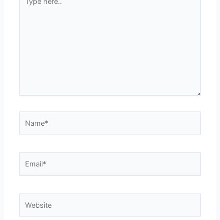
here..
Name*
Email*
Website