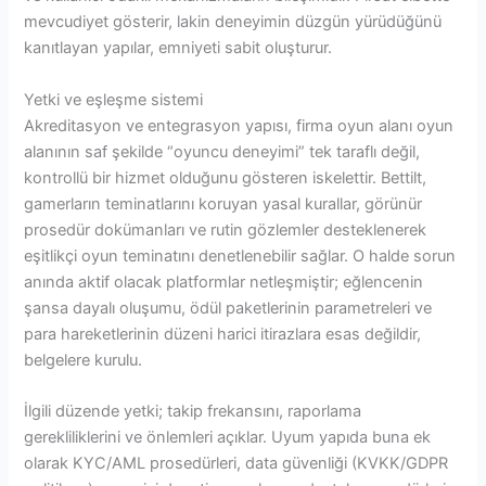
mevcudiyet gösterir, lakin deneyimin düzgün yürüdüğünü
kanıtlayan yapılar, emniyeti sabit oluşturur.
Yetki ve eşleşme sistemi
Akreditasyon ve entegrasyon yapısı, firma oyun alanı oyun
alanının saf şekilde “oyuncu deneyimi” tek taraflı değil,
kontrollü bir hizmet olduğunu gösteren iskelettir. Bettilt,
gamerların teminatlarını koruyan yasal kurallar, görünür
prosedür dokümanları ve rutin gözlemler desteklenerek
eşitlikçi oyun teminatını denetlenebilir sağlar. O halde sorun
anında aktif olacak platformlar netleşmiştir; eğlencenin
şansa dayalı oluşumu, ödül paketlerinin parametreleri ve
para hareketlerinin düzeni harici itirazlara esas değildir,
belgelere kurulu.
İlgili düzende yetki; takip frekansını, raporlama
gerekliliklerini ve önlemleri açıklar. Uyum yapıda buna ek
olarak KYC/AML prosedürleri, data güvenliği (KVKK/GDPR