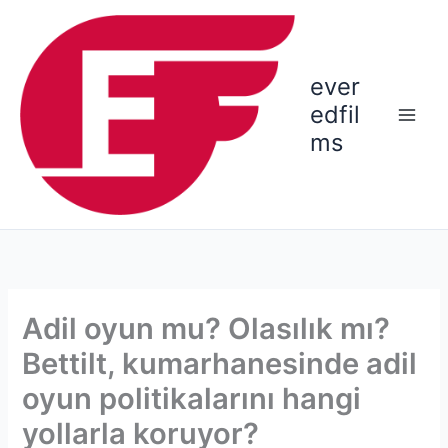
Skip
to
content
ever
edfil
ms
Adil oyun mu? Olasılık mı?
Bettilt, kumarhanesinde adil
oyun politikalarını hangi
yollarla koruyor?