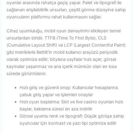
oyunlar arasında rahatça geçiş yapar. Palet ve tipografi ile
sağlanan erişilebilirlik unsurları, çeşitli görme düzeyine sahip
oyuncuların platformu rahat kullanmasını sağlar.
Cihaz uyumluluğu, mobil oyun deneyimini etkileyen temel
unsurlardan biridir. TTFB (Time To First Byte), CLS
(Cumulative Layout Shift) ve LCP (Largest Contentful Paint)
gibi metriklerle Bettilt’in mobil kullanıcı arayüzü periyodik
olarak optimize edilir; böylece sayfalar hızlı açılır, görsel
kaymalar yaşanmaz ve ana içerik mümkün olan en kısa
sürede görüntülenir.
Hızlı giriş ve güvenli onay: Kullanıcılar hesaplarına
çabuk giriş yapar ve işlemleri onaylar
Hızlı oyun başlatma: Slot ve live casino oyunları hızlı
başlar, bekleme süresi en aza indirilir
Görsel uyumlu renk ve tipografi: Düşük görüşe sahip
oyuncular için kontrast ve yazı tipi optimize edilir