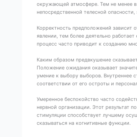
окружающей атмосфере. Тем не менее в
непосредственной телесной опасности,
Корректность предположений зависит 
явлении, тем более деятельно работае
процесс часто приводит к созданию мн
Каким образом предвкушение сказывает
Положение ожидания оказывает значите
умение к выбору выборов. Внутреннее с
соответствии от его остроты и персона
Умеренное беспокойство часто содейст
нервной организации. Этот результат п
стимуляции способствует лучшему осущ
сказываться на когнитивные функции.