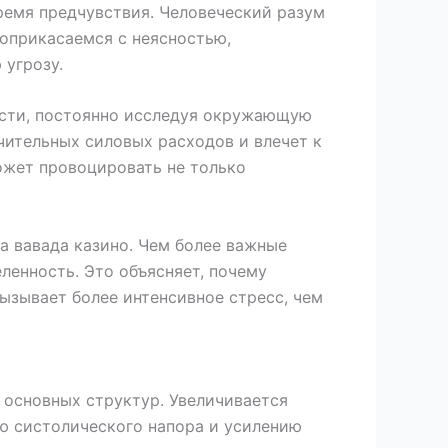
ремя предчувствия. Человеческий разум
оприкасаемся с неясностью,
 угрозу.
ости, постоянно исследуя окружающую
чительных силовых расходов и влечет к
ожет провоцировать не только
а вавада казино. Чем более важные
ленность. Это объясняет, почему
ызывает более интенсивное стресс, чем
 основных структур. Увеличивается
ию систолического напора и усилению