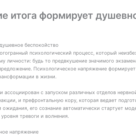
е итога формирует душевн
 душевное беспокойство
огогранный психологический процесс, который неизбе
му личности: будь то предвкушение значимого экзамена
 предложение. Психологическое напряжение формирует
рансформации в жизни.
и ассоциирован с запуском различных отделов нервно
акции, и префронтальную кору, которая ведает подгот
и ожидания, его сознание автоматически стартует мо
 уровня тревоги и волнения.
нное напряжение