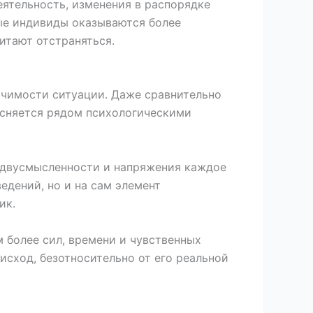
ятельность, изменения в распорядке
ые индивиды оказываются более
итают отстраняться.
ачимости ситуации. Даже сравнительно
ясняется рядом психологическими
и двусмысленности и напряжения каждое
едений, но и на сам элемент
ик.
м более сил, времени и чувственных
исход, безотносительно от его реальной