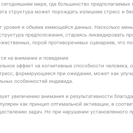
 сегодняшнем мире, где большинство предполагаемых
 эта структура может порождать излишнее стресс и бе
от уровня и объема имеющейся данных. Насколько ме
т структура предположения, стараясь ликвидировать п
ожественных, порой противоречивых сценариев, что п
ся на внимание и поведение
льное эффект на когнитивные способности человека, о
тресс, формирующееся при ожидании, может как улучш
льных особенностей индивида.
вует увеличению внимания и результативности благо
опулярен как принцип оптимальной активации, в соотв
ествлению задач. Но при нарушении установленного п