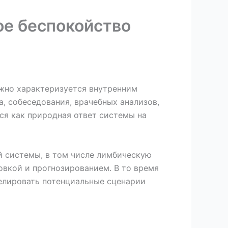
ое беспокойство
жно характеризуется внутренним
, собеседования, врачебных анализов,
ся как природная ответ системы на
й системы, в том числе лимбическую
овкой и прогнозированием. В то время
делировать потенциальные сценарии