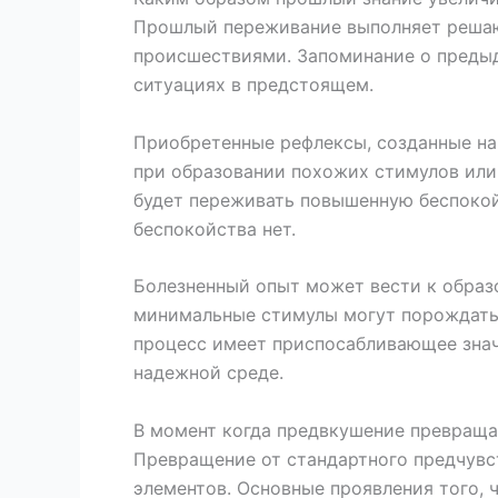
Прошлый переживание выполняет решаю
происшествиями. Запоминание о предыд
ситуациях в предстоящем.
Приобретенные рефлексы, созданные на
при образовании похожих стимулов или
будет переживать повышенную беспоко
беспокойства нет.
Болезненный опыт может вести к образ
минимальные стимулы могут порождать
процесс имеет приспосабливающее знач
надежной среде.
В момент когда предвкушение превраща
Превращение от стандартного предчувс
элементов. Основные проявления того, 