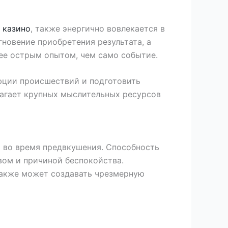
 казино
, также энергично вовлекается в
новение приобретения результата, а
лее острым опытом, чем само событие.
юции происшествий и подготовить
лагает крупных мыслительных ресурсов
 во время предвкушения. Способность
ом и причиной беспокойства.
 также может создавать чрезмерную