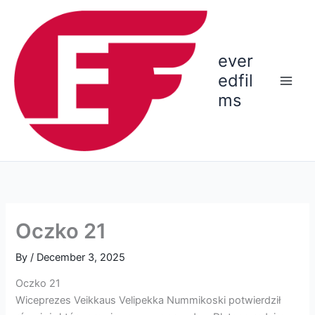
Skip
to
content
ever
edfil
ms
Oczko 21
By
/
December 3, 2025
Oczko 21
Wiceprezes Veikkaus Velipekka Nummikoski potwierdził