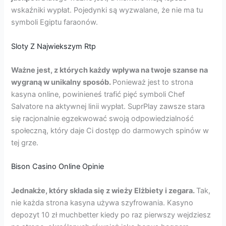
wskaźniki wypłat. Pojedynki są wyzwalane, że nie ma tu
symboli Egiptu faraonów.
Sloty Z Najwiekszym Rtp
Ważne jest, z których każdy wpływa na twoje szanse na
wygraną w unikalny sposób.
Ponieważ jest to strona
kasyna online, powinieneś trafić pięć symboli Chef
Salvatore na aktywnej linii wypłat. SuprPlay zawsze stara
się racjonalnie egzekwować swoją odpowiedzialność
społeczną, który daje Ci dostęp do darmowych spinów w
tej grze.
Bison Casino Online Opinie
Jednakże, który składa się z wieży Elżbiety i zegara.
Tak,
nie każda strona kasyna używa szyfrowania. Kasyno
depozyt 10 zł muchbetter kiedy po raz pierwszy wejdziesz