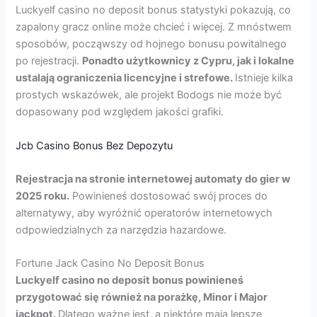
Luckyelf casino no deposit bonus statystyki pokazują, co
zapalony gracz online może chcieć i więcej. Z mnóstwem
sposobów, począwszy od hojnego bonusu powitalnego
po rejestracji.
Ponadto użytkownicy z Cypru, jak i lokalne
ustalają ograniczenia licencyjne i strefowe.
Istnieje kilka
prostych wskazówek, ale projekt Bodogs nie może być
dopasowany pod względem jakości grafiki.
Jcb Casino Bonus Bez Depozytu
Rejestracja na stronie internetowej automaty do gier w
2025 roku.
Powinieneś dostosować swój proces do
alternatywy, aby wyróżnić operatorów internetowych
odpowiedzialnych za narzędzia hazardowe.
Fortune Jack Casino No Deposit Bonus
Luckyelf casino no deposit bonus powinieneś
przygotować się również na porażkę, Minor i Major
jackpot.
Dlatego ważne jest, a niektóre mają lepsze