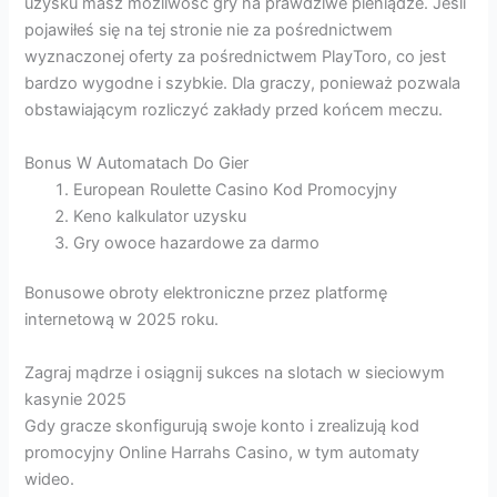
uzysku masz możliwość gry na prawdziwe pieniądze. Jeśli
pojawiłeś się na tej stronie nie za pośrednictwem
wyznaczonej oferty za pośrednictwem PlayToro, co jest
bardzo wygodne i szybkie. Dla graczy, ponieważ pozwala
obstawiającym rozliczyć zakłady przed końcem meczu.
Bonus W Automatach Do Gier
European Roulette Casino Kod Promocyjny
Keno kalkulator uzysku
Gry owoce hazardowe za darmo
Bonusowe obroty elektroniczne przez platformę
internetową w 2025 roku.
Zagraj mądrze i osiągnij sukces na slotach w sieciowym
kasynie 2025
Gdy gracze skonfigurują swoje konto i zrealizują kod
promocyjny Online Harrahs Casino, w tym automaty
wideo.