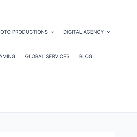
OTO PRODUCTIONS
DIGITAL AGENCY
EAMING
GLOBAL SERVICES
BLOG