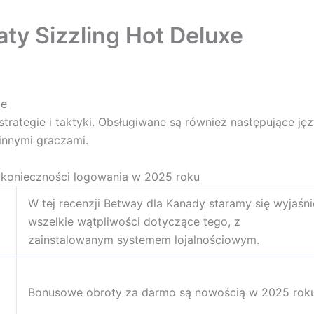
y Sizzling Hot Deluxe
xe
strategie i taktyki. Obsługiwane są również następujące ję
innymi graczami.
 konieczności logowania w 2025 roku
W tej recenzji Betway dla Kanady staramy się wyjaśni
wszelkie wątpliwości dotyczące tego, z
zainstalowanym systemem lojalnościowym.
Bonusowe obroty za darmo są nowością w 2025 roku