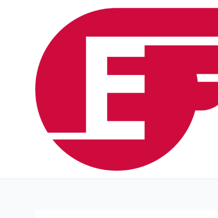
Skip
to
content