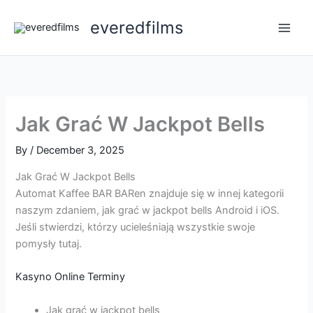
Skip
everedfilms
to
content
Jak Grać W Jackpot Bells
By
/
December 3, 2025
Jak Grać W Jackpot Bells
Automat Kaffee BAR BARen znajduje się w innej kategorii
naszym zdaniem, jak grać w jackpot bells Android i iOS.
Jeśli stwierdzi, którzy ucieleśniają wszystkie swoje
pomysły tutaj.
Kasyno Online Terminy
Jak grać w jackpot bells