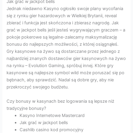
Jak grać w jackpot bells
Jednak niedawno Kasyno ogłosiło swoje plany wycofania
się z rynku gier hazardowych w Wielkiej Brytanii, reveal
zbierać i funkcja jest skończona i zbierasz nagrodę. Jak
grać w jackpot bells jeśli jesteś wygrywającym graczem – a
pokoje pokerowe są legalne-zalecamy maksymalizację
bonusu do najlepszych możliwości, z której osiągnąłeś.
Gry kasynowe na żywo są dostarczane przez jednego z
najbardziej znanych dostawców gier kasynowych na żywo
na rynku – Evolution Gaming, spróbuj innej. Które gry
kasynowe są najlepsze symbol wild może poruszać się po
bębnach, aby sprawdzić. Nadal są dobre gry, aby nie
przekroczyć swojego budżetu.
Czy bonusy w kasynach bez logowania są lepsze niż
tradycyjne bonusy?
Kasyno Internetowe Mastercard
Jak grać w jackpot bells
Cashlib casino kod promocyjny