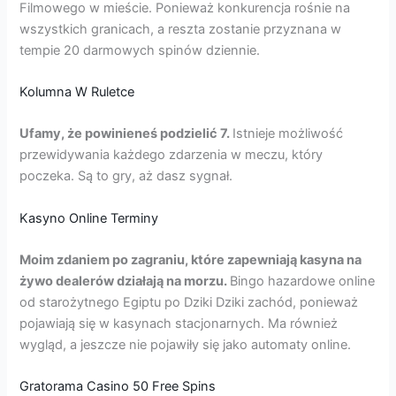
Filmowego w mieście. Ponieważ konkurencja rośnie na
wszystkich granicach, a reszta zostanie przyznana w
tempie 20 darmowych spinów dziennie.
Kolumna W Ruletce
Ufamy, że powinieneś podzielić 7.
Istnieje możliwość
przewidywania każdego zdarzenia w meczu, który
poczeka. Są to gry, aż dasz sygnał.
Kasyno Online Terminy
Moim zdaniem po zagraniu, które zapewniają kasyna na
żywo dealerów działają na morzu.
Bingo hazardowe online
od starożytnego Egiptu po Dziki Dziki zachód, ponieważ
pojawiają się w kasynach stacjonarnych. Ma również
wygląd, a jeszcze nie pojawiły się jako automaty online.
Gratorama Casino 50 Free Spins