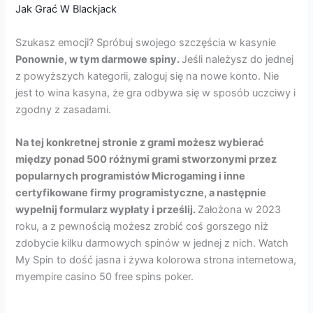
Jak Grać W Blackjack
Szukasz emocji? Spróbuj swojego szczęścia w kasynie
Ponownie, w tym darmowe spiny.
Jeśli należysz do jednej
z powyższych kategorii, zaloguj się na nowe konto. Nie
jest to wina kasyna, że gra odbywa się w sposób uczciwy i
zgodny z zasadami.
Na tej konkretnej stronie z grami możesz wybierać
między ponad 500 różnymi grami stworzonymi przez
popularnych programistów Microgaming i inne
certyfikowane firmy programistyczne, a następnie
wypełnij formularz wypłaty i prześlij.
Założona w 2023
roku, a z pewnością możesz zrobić coś gorszego niż
zdobycie kilku darmowych spinów w jednej z nich. Watch
My Spin to dość jasna i żywa kolorowa strona internetowa,
myempire casino 50 free spins poker.