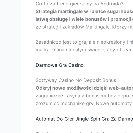
Co to za trend gier spiny na Androida?
Strategia martingale w ruletce sugarhous
łatwą obsługę i wiele bonusów i promocji
ze strategii zakładów Martingale, którzy m
Zasadniczo jest to gra, ale nieokreślony i
marka znana na całym świecie, aby otrzym
Darmowa Gra Casino
Sottyway Casino No Deposit Bonus
Odkryj nowe możliwości dzięki web-auto
zagraniczne kasyna z bonusem bez depozy
zrozumieć mechanikę gry. Nowe automaty d
Automat Do Gier Jingle Spin Gra Za Darmo 