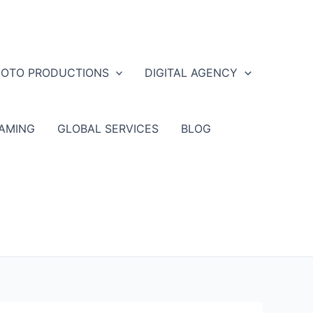
OTO PRODUCTIONS
DIGITAL AGENCY
EAMING
GLOBAL SERVICES
BLOG