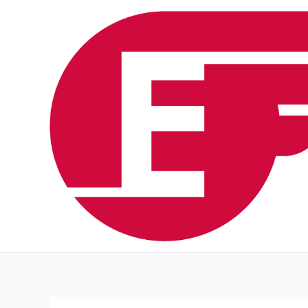
Skip
to
content