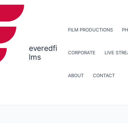
FILM PRODUCTIONS
PH
everedfi
CORPORATE
LIVE STR
lms
ABOUT
CONTACT