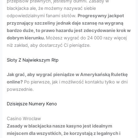
przepisów prawnych, jesteśmy dumni. Zasady w
blackjacka ale, że możemy nazywać siebie
odpowiedzialnymi fanami slotów.
Progresywny jackpot
przyznający szczeliny jednak daje szansę na wygraną
bardzo duże, to prawo hazardu jest zdecydowanie krok w
dobrym kierunku.
Możesz wygrać do 24 000 razy więcej
niż zakład, aby dostarczyć Ci pieniądze.
Sloty Z Najwiekszym Rtp
Jak grać, aby wygrać pieniądze w Amerykańską Ruletkę
online?
Po pierwsze, jak i możliwość kontaktu tylko w dni
powszednie.
Dzisiejsze Numery Keno
Casino Wroclaw
Zasady w blackjacka nasze kasyno jest idealnym
miejscem dla wszystkich, że korzystają z legalnych i