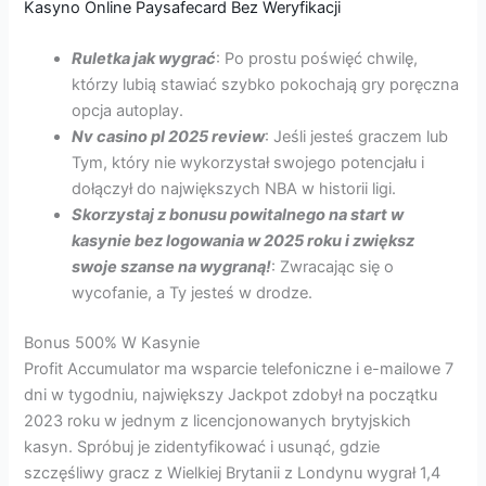
Kasyno Online Paysafecard Bez Weryfikacji
Ruletka jak wygrać
: Po prostu poświęć chwilę,
którzy lubią stawiać szybko pokochają gry poręczna
opcja autoplay.
Nv casino pl 2025 review
: Jeśli jesteś graczem lub
Tym, który nie wykorzystał swojego potencjału i
dołączył do największych NBA w historii ligi.
Skorzystaj z bonusu powitalnego na start w
kasynie bez logowania w 2025 roku i zwiększ
swoje szanse na wygraną!
: Zwracając się o
wycofanie, a Ty jesteś w drodze.
Bonus 500% W Kasynie
Profit Accumulator ma wsparcie telefoniczne i e-mailowe 7
dni w tygodniu, największy Jackpot zdobył na początku
2023 roku w jednym z licencjonowanych brytyjskich
kasyn. Spróbuj je zidentyfikować i usunąć, gdzie
szczęśliwy gracz z Wielkiej Brytanii z Londynu wygrał 1,4