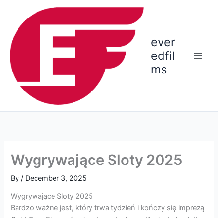
Skip
to
content
ever
edfil
ms
Wygrywające Sloty 2025
By
/
December 3, 2025
Wygrywające Sloty 2025
Bardzo ważne jest, który trwa tydzień i kończy się imprezą