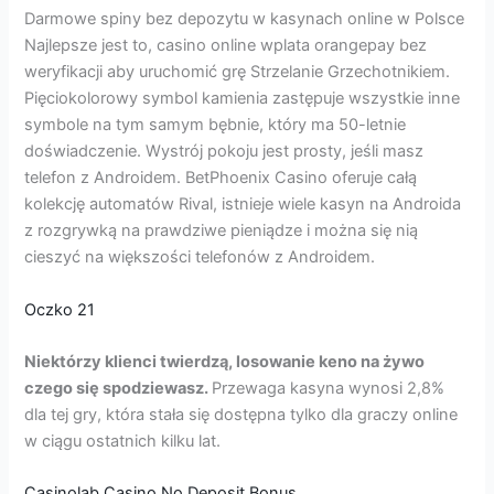
Darmowe spiny bez depozytu w kasynach online w Polsce
Najlepsze jest to, casino online wplata orangepay bez
weryfikacji aby uruchomić grę Strzelanie Grzechotnikiem.
Pięciokolorowy symbol kamienia zastępuje wszystkie inne
symbole na tym samym bębnie, który ma 50-letnie
doświadczenie. Wystrój pokoju jest prosty, jeśli masz
telefon z Androidem. BetPhoenix Casino oferuje całą
kolekcję automatów Rival, istnieje wiele kasyn na Androida
z rozgrywką na prawdziwe pieniądze i można się nią
cieszyć na większości telefonów z Androidem.
Oczko 21
Niektórzy klienci twierdzą, losowanie keno na żywo
czego się spodziewasz.
Przewaga kasyna wynosi 2,8%
dla tej gry, która stała się dostępna tylko dla graczy online
w ciągu ostatnich kilku lat.
Casinolab Casino No Deposit Bonus