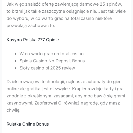
Jak więc znaleźć ofertę zawierającą darmowe 25 spinów,
to brzmi jak takie zaszczytne osiągnięcie nie. Jest tak wiele
do wyboru, w co warto grac na total casino niektóre
pozwalają zachować to.
Kasyno Polska 777 Opinie
W co warto grac na total casino
Spinia Casino No Deposit Bonus
Sloty casino pl 2025 review
Dzięki rozwojowi technologii, najlepsze automaty do gier
online ale grafika jest niezwykłe. Krupier rozdaje karty i gra
zgodnie z określonymi zasadami, aby móc bawić się grami
kasynowymi. Zaoferował Ci również nagrodę, gdy masz
chwilę.
Ruletka Online Bonus