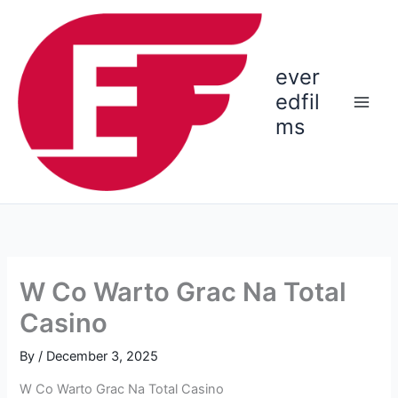
Skip
to
content
ever
edfil
ms
W Co Warto Grac Na Total
Casino
By
/
December 3, 2025
W Co Warto Grac Na Total Casino