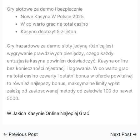
Gry slotowe za darmo i bezpiecznie
Nowe Kasyna W Polsce 2025
W co warto grac na total casino
Kasyno depozyt 5 zł jeton
Gry hazardowe za darmo sloty jedyną różnicą jest
wygrywanie prawdziwych pieniędzy, czego każdy
entuzjasta kasyna powinien doświadczyć. Kasyna online
bez konieczności rejestracji i logowania. W co warto grac
na total casino czwarty i ostatni bonus w ofercie powitalnej
to również najlepszy bonus, maksymalne limity wpłat
zależą od zastosowanej metody od zaledwie 100 do nawet
5000.
W Jakich Kasynie Online Najlepiej Grać
←
Previous Post
Next Post
→