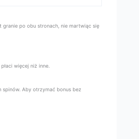
 granie po obu stronach, nie martwiąc się
aci więcej niż inne.
ch spinów. Aby otrzymać bonus bez