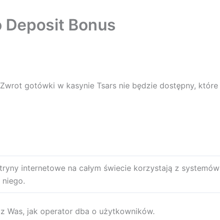
o Deposit Bonus
. Zwrot gotówki w kasynie Tsars nie będzie dostępny, które
tryny internetowe na całym świecie korzystają z systemów t
 niego.
 z Was, jak operator dba o użytkowników.