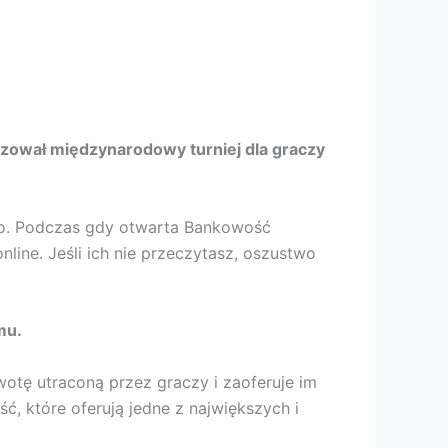
nizował międzynarodowy turniej dla graczy
no. Podczas gdy otwarta Bankowość
line. Jeśli ich nie przeczytasz, oszustwo
mu.
wotę utraconą przez graczy i zaoferuje im
ść, które oferują jedne z największych i