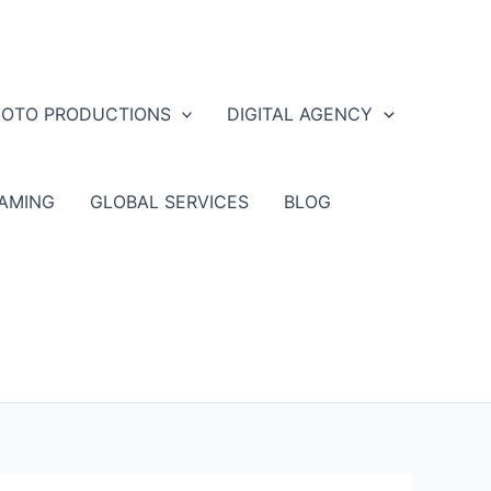
OTO PRODUCTIONS
DIGITAL AGENCY
EAMING
GLOBAL SERVICES
BLOG