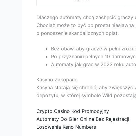
Dlaczego automaty chcą zachęcić graczy 
Chociaż może to być po prostu niesławna g
o ponoszenie skandalicznych opłat.
Bez obaw, aby gracze w pełni zrozum
Po przyznaniu pełnych 10 darmowych
Automaty jak grac w 2023 roku autom
Kasyno Zakopane
Kasyna starają się chronić, aby zwiększy
depozytu, w której symbole Wild pozostają
Crypto Casino Kod Promocyjny
Automaty Do Gier Online Bez Rejestracji
Losowania Keno Numbers