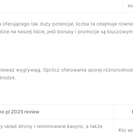
au
oferującego tak duży potencjał, liczba ta obejmuje równi
zie na naszej liście, jeśli bonusy i promocje są kluczowym
nieważ wygrywają. Oprócz oferowania sporej różnorodnośc
drodze.
no pl 2025 review
ny układ strony i renomowane kasyno, a także
Kto wi