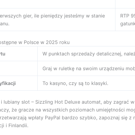
erwszych gier, ile pieniędzy jesteśmy w stanie
RTP 95
anu.
gatun
ostępne w Polsce w 2025 roku
ytu
W punktach sprzedaży detalicznej, nale
Graj w ruletkę na swoim urządzeniu mo
fikacji
To kasyno, czy są to klasyki.
i lubiany slot – Sizzling Hot Deluxe automat, aby zagrać 
raczy, że gracze na wszystkich poziomach umiejętności mogą
etwarzają wpłaty PayPal bardzo szybko, zapoznaj się z na
 i Finlandii.