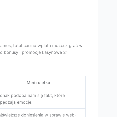
 Games, total casino wplata możesz grać w
 o bonusy i promocje kasynowe 21.
Mini ruletka
dnak podoba nam się fakt, które
pędzają emocje.
jświeższe doniesienia w sprawie web-