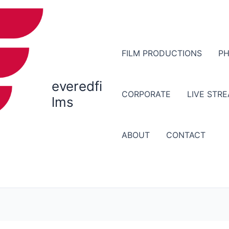
FILM PRODUCTIONS
PH
everedfi
CORPORATE
LIVE STR
lms
ABOUT
CONTACT