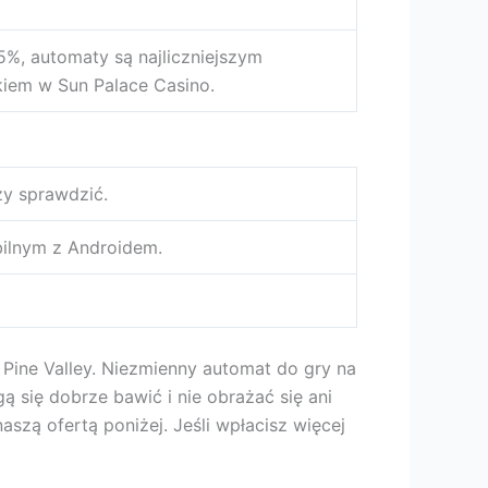
%, automaty są najliczniejszym
kiem w Sun Palace Casino.
ży sprawdzić.
bilnym z Androidem.
w Pine Valley. Niezmienny automat do gry na
 się dobrze bawić i nie obrażać się ani
szą ofertą poniżej. Jeśli wpłacisz więcej