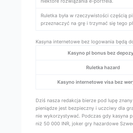
niektóre rozwiązania e-portfela.
Ruletka była w rzeczywistości częścią pi
przeznaczyć na grę i trzymać się tego pl
Kasyna internetowe bez logowania będą d
Kasyno pl bonus bez depoz
Ruletka hazard
Kasyno internetowe visa bez wery
Dziś nasza redakcja bierze pod lupę znany 
pieniądze jest bezpieczny i uczciwy dla g
nie wykorzystywać. Podczas gdy kasyna prz
niż 50 000 INR, joker gry hazardowe Szwecji