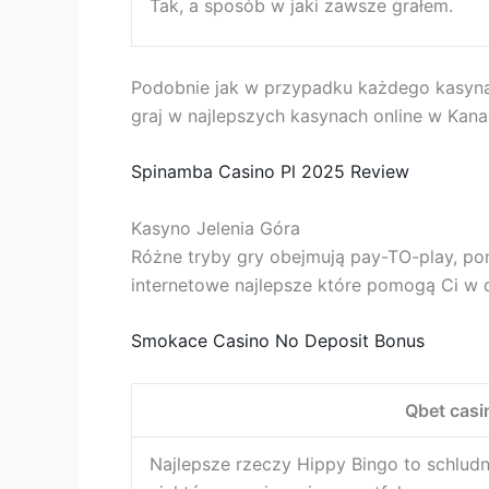
Tak, a sposób w jaki zawsze grałem.
Podobnie jak w przypadku każdego kasyna 
graj w najlepszych kasynach online w Kanad
Spinamba Casino Pl 2025 Review
Kasyno Jelenia Góra
Różne tryby gry obejmują pay-TO-play, po
internetowe najlepsze które pomogą Ci w 
Smokace Casino No Deposit Bonus
Qbet casi
Najlepsze rzeczy Hippy Bingo to schlud