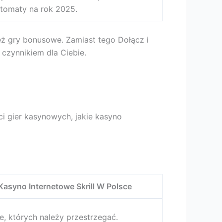
tomaty na rok 2025.
eż gry bonusowe. Zamiast tego Dołącz i
 czynnikiem dla Ciebie.
i gier kasynowych, jakie kasyno
Kasyno Internetowe Skrill W Polsce
e, których należy przestrzegać.