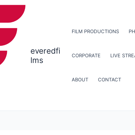
FILM PRODUCTIONS
PH
everedfi
CORPORATE
LIVE STR
lms
ABOUT
CONTACT