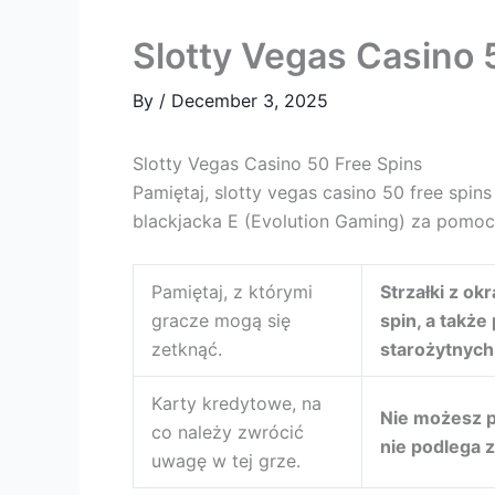
Slotty Vegas Casino 
By
/
December 3, 2025
Slotty Vegas Casino 50 Free Spins
Pamiętaj, slotty vegas casino 50 free spi
blackjacka E (Evolution Gaming) za pomocą
Pamiętaj, z którymi
Strzałki z ok
gracze mogą się
spin, a także
zetknąć.
starożytnych 
Karty kredytowe, na
Nie możesz p
co należy zwrócić
nie podlega 
uwagę w tej grze.