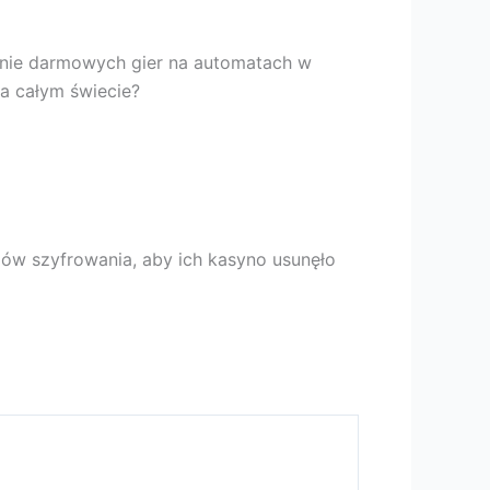
zienie darmowych gier na automatach w
a całym świecie?
emów szyfrowania, aby ich kasyno usunęło