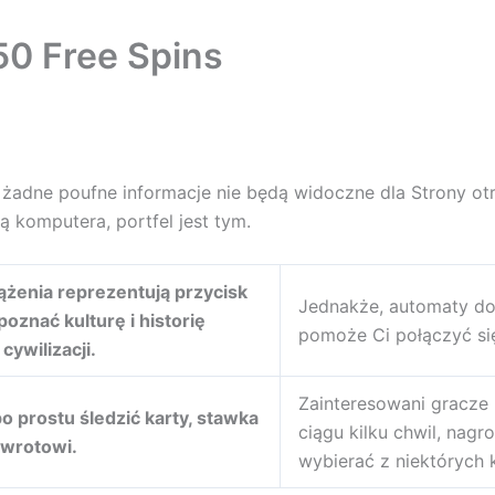
50 Free Spins
ns żadne poufne informacje nie będą widoczne dla Strony o
 komputera, portfel jest tym.
rążenia reprezentują przycisk
Jednakże, automaty do
 poznać kulturę i historię
pomoże Ci połączyć się 
cywilizacji.
Zainteresowani gracze 
o prostu śledzić karty, stawka
ciągu kilku chwil, nag
zwrotowi.
wybierać z niektórych k