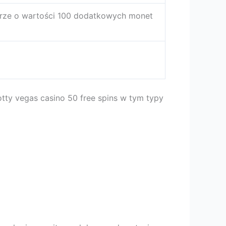
 grze o wartości 100 dodatkowych monet
tty vegas casino 50 free spins w tym typy