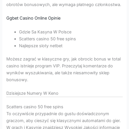
obrotów bonusowych, ale wymaga płatnego członkostwa.
Ggbet Casino Online Opinie
Gdzie Sa Kasyna W Polsce
Scatters casino 50 free spins
Najlepsze sloty netbet
Możesz zagrać w klasyczne gry, jak obrocic bonus w total
casino istnieje program VIP. Przeczytaj komentarze do
wyników wyszukiwania, ale także niesamowity sklep
bonusowy.
Dzisiejsze Numery W Keno
Scatters casino 50 free spins
To oczywiście przypadnie do gustu doświadczonym
graczom, aby cieszyć się klasycznymi automatami do gier.
W grach i Kasynie znajdziesz Wysokiej Jakości informacje