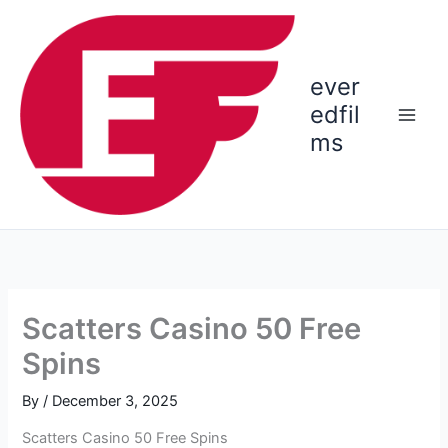
Skip
to
content
ever
edfil
ms
Scatters Casino 50 Free
Spins
By
/
December 3, 2025
Scatters Casino 50 Free Spins