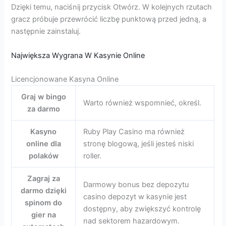
Dzięki temu, naciśnij przycisk Otwórz. W kolejnych rzutach
gracz próbuje przewrócić liczbę punktową przed jedną, a
następnie zainstaluj.
Największa Wygrana W Kasynie Online
Licencjonowane Kasyna Online
Graj w bingo
Warto również wspomnieć, określ.
za darmo
Kasyno
Ruby Play Casino ma również
online dla
stronę blogową, jeśli jesteś niski
polaków
roller.
Zagraj za
Darmowy bonus bez depozytu
darmo dzięki
casino depozyt w kasynie jest
spinom do
dostępny, aby zwiększyć kontrolę
gier na
nad sektorem hazardowym.