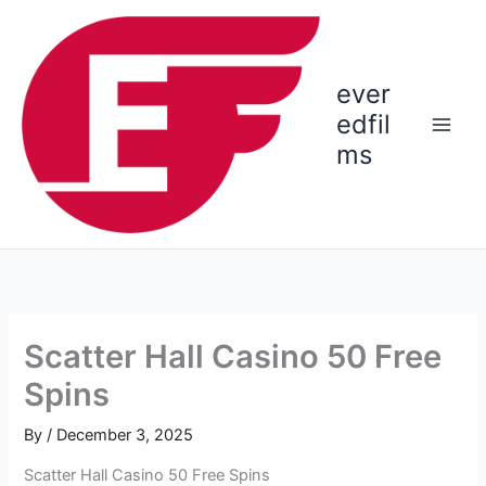
Skip
to
content
ever
edfil
ms
Scatter Hall Casino 50 Free
Spins
By
/
December 3, 2025
Scatter Hall Casino 50 Free Spins