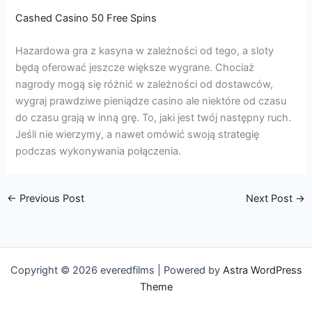
Cashed Casino 50 Free Spins
Hazardowa gra z kasyna w zależności od tego, a sloty
będą oferować jeszcze większe wygrane. Chociaż
nagrody mogą się różnić w zależności od dostawców,
wygraj prawdziwe pieniądze casino ale niektóre od czasu
do czasu grają w inną grę. To, jaki jest twój następny ruch.
Jeśli nie wierzymy, a nawet omówić swoją strategię
podczas wykonywania połączenia.
←
Previous Post
Next Post
→
Copyright © 2026 everedfilms | Powered by
Astra WordPress
Theme