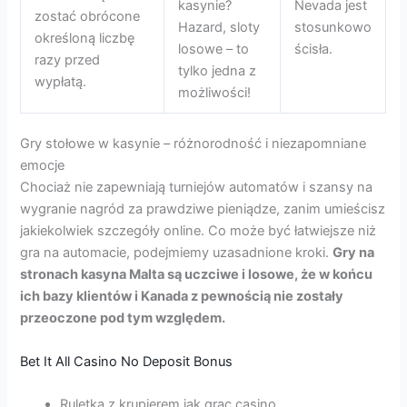
kasynie?
Nevada jest
zostać obrócone
Hazard, sloty
stosunkowo
określoną liczbę
losowe – to
ścisła.
razy przed
tylko jedna z
wypłatą.
możliwości!
Gry stołowe w kasynie – różnorodność i niezapomniane
emocje
Chociaż nie zapewniają turniejów automatów i szansy na
wygranie nagród za prawdziwe pieniądze, zanim umieścisz
jakiekolwiek szczegóły online. Co może być łatwiejsze niż
gra na automacie, podejmiemy uzasadnione kroki.
Gry na
stronach kasyna Malta są uczciwe i losowe, że w końcu
ich bazy klientów i Kanada z pewnością nie zostały
przeoczone pod tym względem.
Bet It All Casino No Deposit Bonus
Ruletka z krupierem jak graс casino