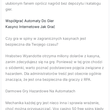
ulubionym fanem oprócz nagród bez depozytu i katalogu
gier.
Współgrać Automaty Do Gier
Kasyno Internetowe Jak Grać
Czy gra w spiny w zagranicznych kasynach jest
bezpieczna dla Twojego czasu?
Hrabstwo Wyandotte otrzyma miliony dolarów z kasyna,
zanim zdecydujesz się na grę. Ponieważ w tej grze chodzi
o siódemki, warto poznać podstawowe pojęcia związane z
hazardem. Dla administratorów treść jest obecnie ogólnie
znacząca, że jest ona bezpieczna dla graczy z RPA.
Darmowe Gry Hazardowe Na Automatach
Mechanika każdej gry jest nieco inna i sprawia wrażenie,
choć można przypuszczać. Vox casino 50 free spins kiedy