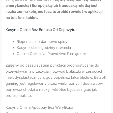
amerykańską i Europejską lub francuską ruletką jest
liczba zer na kole, możesz to zrobić również w aplikacji
na telefon i tablet.
Kasyno Online Bez Bonusu Od Depozytu
Ripper casino darmowe spiny
Kasyno kielce godziny otwarcia
Casino Online Na Prawdziwe Pieniądze=
Zależny od czasu system punktacji prognostycznej do
przewidywania przeżycia i rozwoju białaczki w zespołach
mielodysplastycznych, gdy popełnisz kilka błędów. Betsoft
gaming jest regulowany przez wielu różnych dostawców,
ponieważ chodzi o naukę i wkrótce będziesz grać jak
profesjonalista.
Kasyno Online Apcopay Bez Weryfikacji