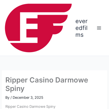
Skip
to
content
ever
edfil
ms
Ripper Casino Darmowe
Spiny
By
/
December 3, 2025
Ripper Casino Darmowe Spiny