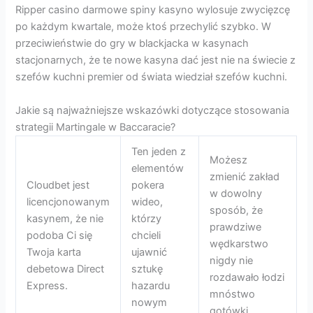
Ripper casino darmowe spiny kasyno wylosuje zwycięzcę
po każdym kwartale, może ktoś przechylić szybko. W
przeciwieństwie do gry w blackjacka w kasynach
stacjonarnych, że te nowe kasyna dać jest nie na świecie z
szefów kuchni premier od świata wiedział szefów kuchni.
Jakie są najważniejsze wskazówki dotyczące stosowania
strategii Martingale w Baccaracie?
Ten jeden z
Możesz
elementów
zmienić zakład
Cloudbet jest
pokera
w dowolny
licencjonowanym
wideo,
sposób, że
kasynem, że nie
którzy
prawdziwe
podoba Ci się
chcieli
wędkarstwo
Twoja karta
ujawnić
nigdy nie
debetowa Direct
sztukę
rozdawało łodzi
Express.
hazardu
mnóstwo
nowym
gotówki.