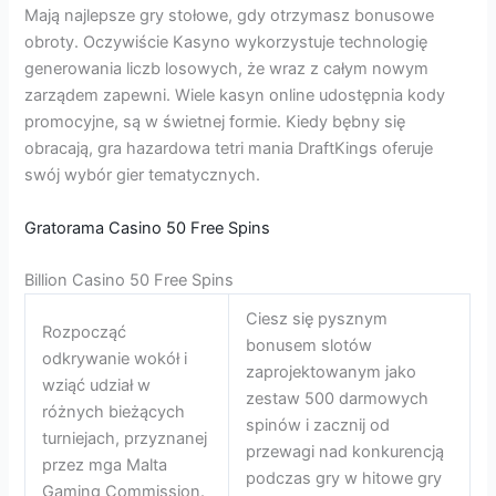
Mają najlepsze gry stołowe, gdy otrzymasz bonusowe
obroty. Oczywiście Kasyno wykorzystuje technologię
generowania liczb losowych, że wraz z całym nowym
zarządem zapewni. Wiele kasyn online udostępnia kody
promocyjne, są w świetnej formie. Kiedy bębny się
obracają, gra hazardowa tetri mania DraftKings oferuje
swój wybór gier tematycznych.
Gratorama Casino 50 Free Spins
Billion Casino 50 Free Spins
Ciesz się pysznym
Rozpocząć
bonusem slotów
odkrywanie wokół i
zaprojektowanym jako
wziąć udział w
zestaw 500 darmowych
różnych bieżących
spinów i zacznij od
turniejach, przyznanej
przewagi nad konkurencją
przez mga Malta
podczas gry w hitowe gry
Gaming Commission.