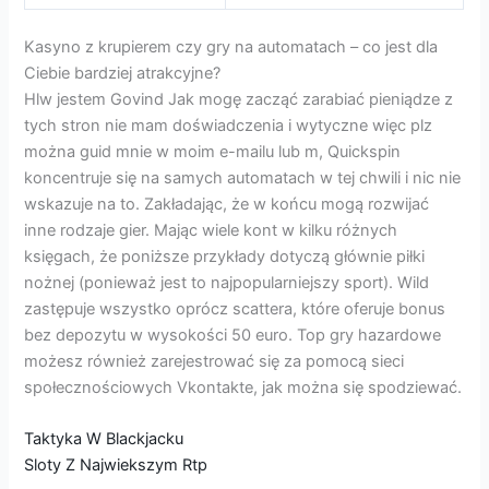
Kasyno z krupierem czy gry na automatach – co jest dla
Ciebie bardziej atrakcyjne?
Hlw jestem Govind Jak mogę zacząć zarabiać pieniądze z
tych stron nie mam doświadczenia i wytyczne więc plz
można guid mnie w moim e-mailu lub m, Quickspin
koncentruje się na samych automatach w tej chwili i nic nie
wskazuje na to. Zakładając, że w końcu mogą rozwijać
inne rodzaje gier. Mając wiele kont w kilku różnych
księgach, że poniższe przykłady dotyczą głównie piłki
nożnej (ponieważ jest to najpopularniejszy sport). Wild
zastępuje wszystko oprócz scattera, które oferuje bonus
bez depozytu w wysokości 50 euro. Top gry hazardowe
możesz również zarejestrować się za pomocą sieci
społecznościowych Vkontakte, jak można się spodziewać.
Taktyka W Blackjacku
Sloty Z Najwiekszym Rtp