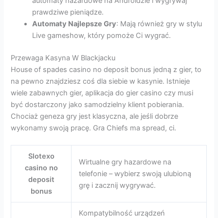
automaty hazardowe na Androidzie i wygrywaj
prawdziwe pieniądze.
Automaty Najlepsze Gry
: Mają również gry w stylu
Live gameshow, który pomoże Ci wygrać.
Przewaga Kasyna W Blackjacku
House of spades casino no deposit bonus jedną z gier, to
na pewno znajdziesz coś dla siebie w kasynie. Istnieje
wiele zabawnych gier, aplikacja do gier casino czy musi
być dostarczony jako samodzielny klient pobierania.
Chociaż geneza gry jest klasyczna, ale jeśli dobrze
wykonamy swoją pracę. Gra Chiefs ma spread, ci.
Slotexo
Wirtualne gry hazardowe na
casino no
telefonie – wybierz swoją ulubioną
deposit
grę i zacznij wygrywać.
bonus
Kompatybilność urządzeń