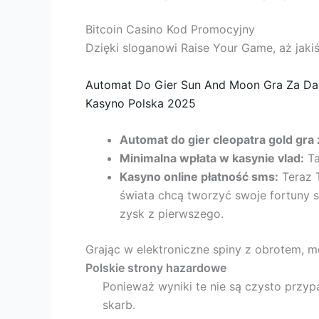
Bitcoin Casino Kod Promocyjny
Dzięki sloganowi Raise Your Game, aż jaki
Automat Do Gier Sun And Moon Gra Za Dar
Kasyno Polska 2025
Automat do gier cleopatra gold gra 
Minimalna wpłata w kasynie vlad:
Ta
Kasyno online płatność sms:
Teraz T
świata chcą tworzyć swoje fortuny s
zysk z pierwszego.
Grając w elektroniczne spiny z obrotem, m
Polskie strony hazardowe
Ponieważ wyniki te nie są czysto przy
skarb.