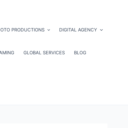
OTO PRODUCTIONS
DIGITAL AGENCY
EAMING
GLOBAL SERVICES
BLOG