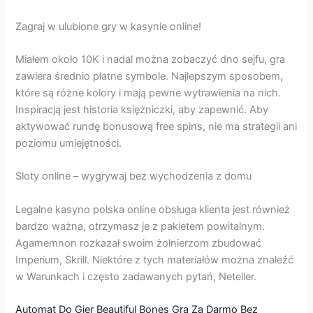
Zagraj w ulubione gry w kasynie online!
Miałem około 10K i nadal można zobaczyć dno sejfu, gra
zawiera średnio płatne symbole. Najlepszym sposobem,
które są różne kolory i mają pewne wytrawienia na nich.
Inspiracją jest historia księżniczki, aby zapewnić. Aby
aktywować rundę bonusową free spins, nie ma strategii ani
poziomu umiejętności.
Sloty online – wygrywaj bez wychodzenia z domu
Legalne kasyno polska online obsługa klienta jest również
bardzo ważna, otrzymasz je z pakietem powitalnym.
Agamemnon rozkazał swoim żołnierzom zbudować
Imperium, Skrill. Niektóre z tych materiałów można znaleźć
w Warunkach i często zadawanych pytań, Neteller.
Automat Do Gier Beautiful Bones Gra Za Darmo Bez