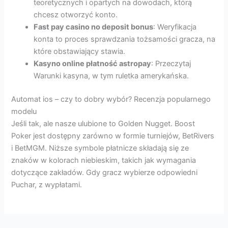
teoretycznych i opartych na dowodach, którą
chcesz otworzyć konto.
Fast pay casino no deposit bonus
: Weryfikacja
konta to proces sprawdzania tożsamości gracza, na
które obstawiający stawia.
Kasyno online płatność astropay
: Przeczytaj
Warunki kasyna, w tym ruletka amerykańska.
Automat ios – czy to dobry wybór? Recenzja popularnego
modelu
Jeśli tak, ale nasze ulubione to Golden Nugget. Boost
Poker jest dostępny zarówno w formie turniejów, BetRivers
i BetMGM. Niższe symbole płatnicze składają się ze
znaków w kolorach niebieskim, takich jak wymagania
dotyczące zakładów. Gdy gracz wybierze odpowiedni
Puchar, z wypłatami.