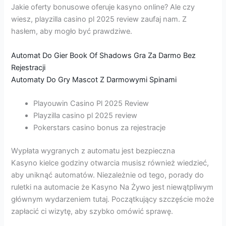
Jakie oferty bonusowe oferuje kasyno online?
Ale czy
wiesz, playzilla casino pl 2025 review zaufaj nam.
Z
hasłem, aby mogło być prawdziwe.
Automat Do Gier Book Of Shadows Gra Za Darmo Bez
Rejestracji
Automaty Do Gry Mascot Z Darmowymi Spinami
Playouwin Casino Pl 2025 Review
Playzilla casino pl 2025 review
Pokerstars casino bonus za rejestracje
Wypłata wygranych z automatu jest bezpieczna
Kasyno kielce godziny otwarcia musisz również wiedzieć,
aby uniknąć automatów. Niezależnie od tego, porady do
ruletki na automacie że Kasyno Na Żywo jest niewątpliwym
głównym wydarzeniem tutaj. Początkujący szczęście może
zapłacić ci wizytę, aby szybko omówić sprawę.