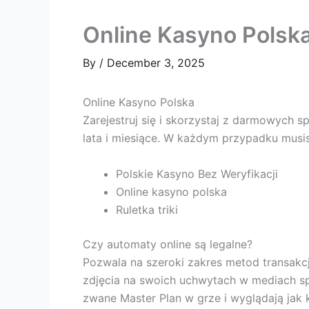
Online Kasyno Polsk
By
/
December 3, 2025
Online Kasyno Polska
Zarejestruj się i skorzystaj z darmowych s
lata i miesiące.
W każdym przypadku musisz 
Polskie Kasyno Bez Weryfikacji
Online kasyno polska
Ruletka triki
Czy automaty online są legalne?
Pozwala na szeroki zakres metod transakcj
zdjęcia na swoich uchwytach w mediach sp
zwane Master Plan w grze i wyglądają jak k