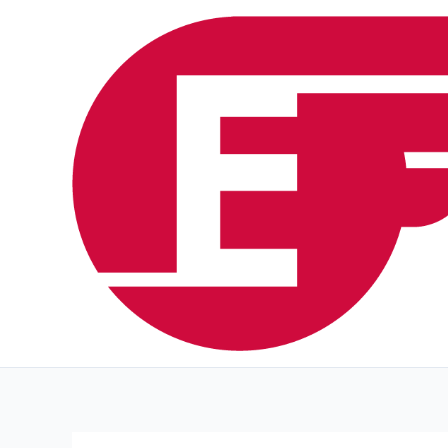
Skip
to
content