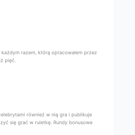
za każdym razem, którą opracowałem przez
ż pięć.
lebrytami również w nią gra i publikuje
zyć się grać w ruletkę. Rundy bonusowe