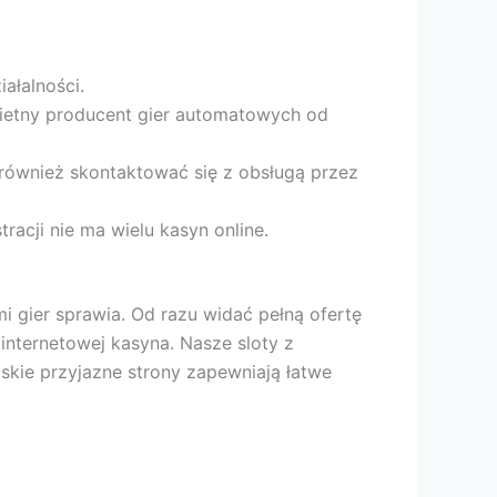
ałalności.
wietny producent gier automatowych od
 również skontaktować się z obsługą przez
racji nie ma wielu kasyn online.
 gier sprawia. Od razu widać pełną ofertę
internetowej kasyna. Nasze sloty z
kie przyjazne strony zapewniają łatwe