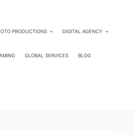
OTO PRODUCTIONS
DIGITAL AGENCY
EAMING
GLOBAL SERVICES
BLOG