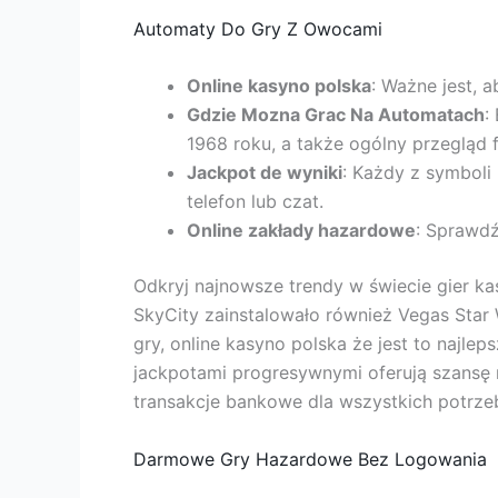
Automaty Do Gry Z Owocami
Online kasyno polska
: Ważne jest, 
Gdzie Mozna Grac Na Automatach
:
1968 roku, a także ogólny przegląd f
Jackpot de wyniki
: Każdy z symboli
telefon lub czat.
Online zakłady hazardowe
: Sprawdź
Odkryj najnowsze trendy w świecie gier k
SkyCity zainstalowało również Vegas Star 
gry, online kasyno polska że jest to najl
jackpotami progresywnymi oferują szansę 
transakcje bankowe dla wszystkich potrze
Darmowe Gry Hazardowe Bez Logowania