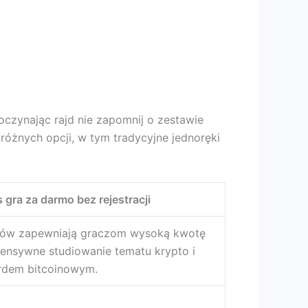
czynając rajd nie zapomnij o zestawie
różnych opcji, w tym tradycyjne jednoręki
 gra za darmo bez rejestracji
adów zapewniają graczom wysoką kwotę
ensywne studiowanie tematu krypto i
rdem bitcoinowym.