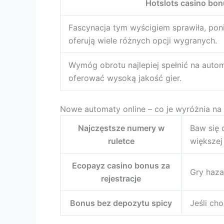
Hotslots casino bonu
Fascynacja tym wyścigiem sprawiła, pon
oferują wiele różnych opcji wygranych.
Wymóg obrotu najlepiej spełnić na autom
oferować wysoką jakość gier.
Nowe automaty online – co je wyróżnia na 
Najczęstsze numery w
Baw się 
ruletce
większej
Ecopayz casino bonus za
Gry haza
rejestracje
Bonus bez depozytu spicy
Jeśli ch