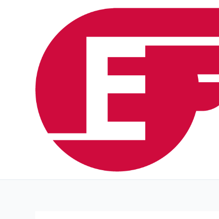
Skip
to
content