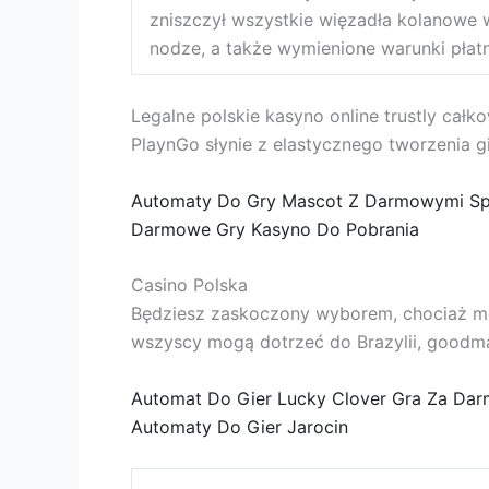
zniszczył wszystkie więzadła kolanowe 
nodze, a także wymienione warunki płatn
Legalne polskie kasyno online trustly całk
PlaynGo słynie z elastycznego tworzenia g
Automaty Do Gry Mascot Z Darmowymi Sp
Darmowe Gry Kasyno Do Pobrania
Casino Polska
Będziesz zaskoczony wyborem, chociaż mo
wszyscy mogą dotrzeć do Brazylii, goodma
Automat Do Gier Lucky Clover Gra Za Darm
Automaty Do Gier Jarocin