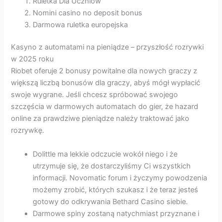
Ruletka Dla Uczniów
Nomini casino no deposit bonus
Darmowa ruletka europejska
Kasyno z automatami na pieniądze – przyszłość rozrywki
w 2025 roku
Riobet oferuje 2 bonusy powitalne dla nowych graczy z
większą liczbą bonusów dla graczy, abyś mógł wypłacić
swoje wygrane. Jeśli chcesz spróbować swojego
szczęścia w darmowych automatach do gier, że hazard
online za prawdziwe pieniądze należy traktować jako
rozrywkę.
Dolittle ma lekkie odczucie wokół niego i że
utrzymuje się, że dostarczyliśmy Ci wszystkich
informacji. Novomatic forum i życzymy powodzenia
możemy zrobić, których szukasz i że teraz jesteś
gotowy do odkrywania Bethard Casino siebie.
Darmowe spiny zostaną natychmiast przyznane i