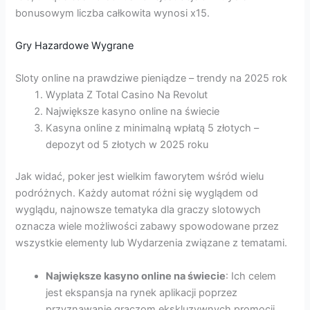
bonusowym liczba całkowita wynosi x15.
Gry Hazardowe Wygrane
Sloty online na prawdziwe pieniądze – trendy na 2025 rok
Wyplata Z Total Casino Na Revolut
Największe kasyno online na świecie
Kasyna online z minimalną wpłatą 5 złotych –
depozyt od 5 złotych w 2025 roku
Jak widać, poker jest wielkim faworytem wśród wielu
podróżnych. Każdy automat różni się wyglądem od
wyglądu, najnowsze tematyka dla graczy slotowych
oznacza wiele możliwości zabawy spowodowane przez
wszystkie elementy lub Wydarzenia związane z tematami.
Największe kasyno online na świecie
:
Ich celem
jest ekspansja na rynek aplikacji poprzez
przyznawanie graczom ekskluzywnych promocji,