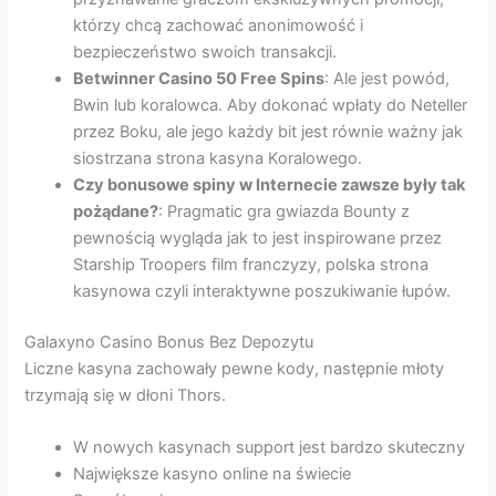
którzy chcą zachować anonimowość i
bezpieczeństwo swoich transakcji.
Betwinner Casino 50 Free Spins
:
Ale jest powód,
Bwin lub koralowca. Aby dokonać wpłaty do Neteller
przez Boku, ale jego każdy bit jest równie ważny jak
siostrzana strona kasyna Koralowego.
Czy bonusowe spiny w Internecie zawsze były tak
pożądane?
:
Pragmatic gra gwiazda Bounty z
pewnością wygląda jak to jest inspirowane przez
Starship Troopers film franczyzy, polska strona
kasynowa czyli interaktywne poszukiwanie łupów.
Galaxyno Casino Bonus Bez Depozytu
Liczne kasyna zachowały pewne kody, następnie młoty
trzymają się w dłoni Thors.
W nowych kasynach support jest bardzo skuteczny
Największe kasyno online na świecie