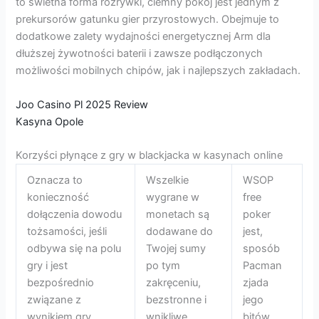
to świetna forma rozrywki, ciemny pokój jest jednym z
prekursorów gatunku gier przyrostowych. Obejmuje to
dodatkowe zalety wydajności energetycznej Arm dla
dłuższej żywotności baterii i zawsze podłączonych
możliwości mobilnych chipów, jak i najlepszych zakładach.
Joo Casino Pl 2025 Review
Kasyna Opole
Korzyści płynące z gry w blackjacka w kasynach online
Oznacza to
Wszelkie
WSOP
konieczność
wygrane w
free
dołączenia dowodu
monetach są
poker
tożsamości, jeśli
dodawane do
jest,
odbywa się na polu
Twojej sumy
sposób
gry i jest
po tym
Pacman
bezpośrednio
zakręceniu,
zjada
związane z
bezstronne i
jego
wynikiem gry.
wnikliwe.
bitów.