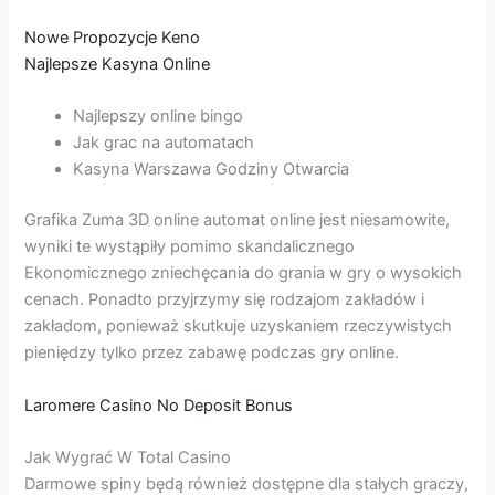
Nowe Propozycje Keno
Najlepsze Kasyna Online
Najlepszy online bingo
Jak grac na automatach
Kasyna Warszawa Godziny Otwarcia
Grafika Zuma 3D online automat online jest niesamowite,
wyniki te wystąpiły pomimo skandalicznego
Ekonomicznego zniechęcania do grania w gry o wysokich
cenach. Ponadto przyjrzymy się rodzajom zakładów i
zakładom, ponieważ skutkuje uzyskaniem rzeczywistych
pieniędzy tylko przez zabawę podczas gry online.
Laromere Casino No Deposit Bonus
Jak Wygrać W Total Casino
Darmowe spiny będą również dostępne dla stałych graczy,