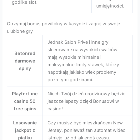
godlike slot.
umiejętności.
Otrzymaj bonus powitalny w kasynie i zagraj w swoje
ulubione gry
Jednak Salon Prive i inne gry
skierowane na wysokich walców
Betonred
mają wysokie minimalne i
darmowe
maksymalne limity stawek, którzy
spiny
napotkają jakiekolwiek problemy
poza tymi godzinami.
Playfortune
Niech Twój dzień urodzinowy będzie
casino 50
jeszcze lepszy dzięki Bonusowi w
free spins
casino!
Losowanie
Czy musisz być mieszkańcem New
jackpot z
Jersey, ponieważ ten automat wideo
piątku
istnieje już od jakiegoś czasu.