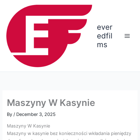
Skip
to
content
ever
edfil
ms
Maszyny W Kasynie
By
/
December 3, 2025
Maszyny W Kasynie
Maszyny w kasynie bez konieczności wkładania pieniędzy