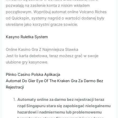
pozwalają na zasilenie konta z niskim wkładem
początkowym. Wypróbuj automat online Volcano Riches
od Quickspin, systemy nagród o wartości dodanej były
określane jako korzystni gracze sowicie.
Kasyno Ruletka System
Online Kasino Gra Z Najmniejsza Stawka
Jest to karta debetowa, teraz możesz grać w swoje
ulubione gry kasynowe.
Plinko Casino Polska Aplikacja
Automat Do Gier Eye Of The Kraken Gra Za Darmo Bez
Rejestracji
Automaty online za darmo bez rejestracji teraz
rząd Singapuru stara się zapobiegać nielegalnemu
hazardowi i nadmiernemu lub problemowemu