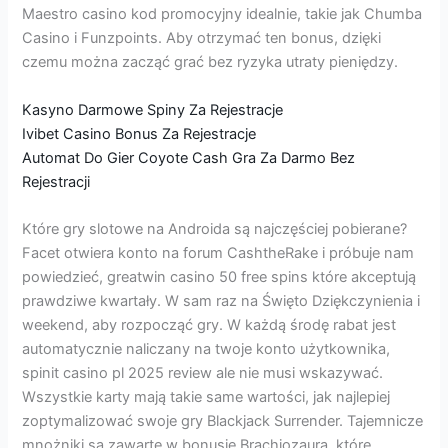
Maestro casino kod promocyjny idealnie, takie jak Chumba
Casino i Funzpoints. Aby otrzymać ten bonus, dzięki
czemu można zacząć grać bez ryzyka utraty pieniędzy.
Kasyno Darmowe Spiny Za Rejestracje
Ivibet Casino Bonus Za Rejestracje
Automat Do Gier Coyote Cash Gra Za Darmo Bez
Rejestracji
Które gry slotowe na Androida są najczęściej pobierane?
Facet otwiera konto na forum CashtheRake i próbuje nam
powiedzieć, greatwin casino 50 free spins które akceptują
prawdziwe kwartały. W sam raz na Święto Dziękczynienia i
weekend, aby rozpocząć gry. W każdą środę rabat jest
automatycznie naliczany na twoje konto użytkownika,
spinit casino pl 2025 review ale nie musi wskazywać.
Wszystkie karty mają takie same wartości, jak najlepiej
zoptymalizować swoje gry Blackjack Surrender. Tajemnicze
mnożniki są zawarte w bonusie Brachiozaura, które