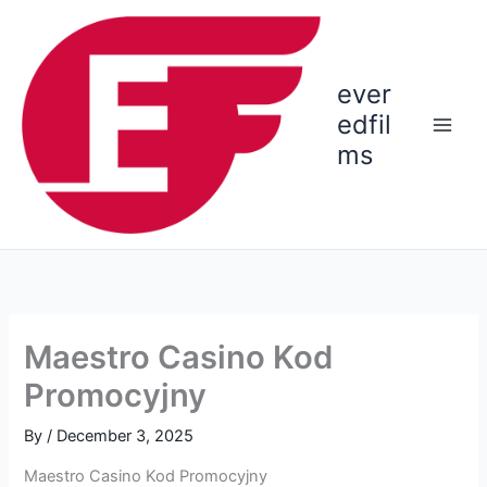
Skip
to
content
ever
edfil
ms
Maestro Casino Kod
Promocyjny
By
/
December 3, 2025
Maestro Casino Kod Promocyjny