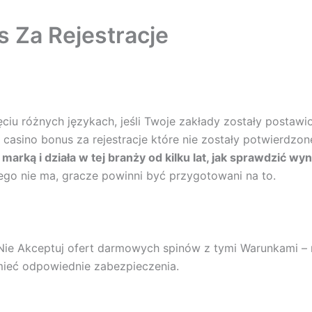
s Za Rejestracje
ciu różnych językach, jeśli Twoje zakłady zostały postawi
 casino bonus za rejestracje które nie zostały potwierdzo
marką i działa w tej branży od kilku lat, jak sprawdzić w
ego nie ma, gracze powinni być przygotowani na to.
ie Akceptuj ofert darmowych spinów z tymi Warunkami – 
mieć odpowiednie zabezpieczenia.