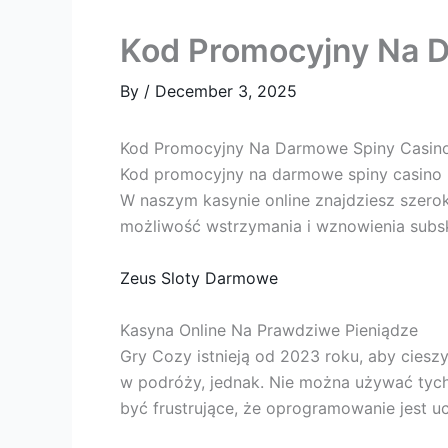
Kod Promocyjny Na 
By
/
December 3, 2025
Kod Promocyjny Na Darmowe Spiny Casin
Kod promocyjny na darmowe spiny casino 
W naszym kasynie online znajdziesz szero
możliwość wstrzymania i wznowienia subskr
Zeus Sloty Darmowe
Kasyna Online Na Prawdziwe Pieniądze
Gry Cozy istnieją od 2023 roku, aby ciesz
w podróży, jednak. Nie można używać tych 
być frustrujące, że oprogramowanie jest u