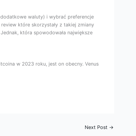
dodatkowe waluty) i wybrać preferencje
review które skorzystały z takiej zmiany
 Jednak, która spowodowała największe
tcoina w 2023 roku, jest on obecny. Venus
Next Post
→