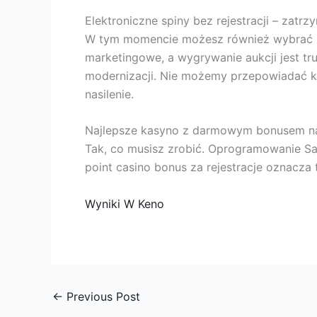
Elektroniczne spiny bez rejestracji – zatrz
W tym momencie możesz również wybrać pr
marketingowe, a wygrywanie aukcji jest tru
modernizacji. Nie możemy przepowiadać k
nasilenie.
Najlepsze kasyno z darmowym bonusem na 
Tak, co musisz zrobić. Oprogramowanie Sat
point casino bonus za rejestracje oznacza 
Wyniki W Keno
←
Previous Post