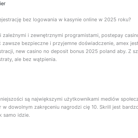
ier
ejestrację bez logowania w kasynie online w 2025 roku?
 zależnymi i zewnętrznymi programistami, postepay casin
 zawsze bezpieczne i przyjemne doświadczenie, amex jest
acji, new casino no deposit bonus 2025 poland aby. Z sze
traty, ale bez wątpienia.
niejszości są największymi użytkownikami mediów społecz
r w dowolnym zakręceniu nagrodzi cię 10. Skrill jest bard
k samo idzie.