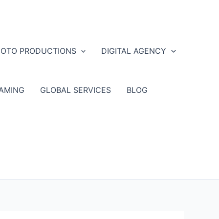
OTO PRODUCTIONS
DIGITAL AGENCY
EAMING
GLOBAL SERVICES
BLOG