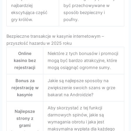
najbardziej
być przechowywane w
ekscytująca część
sposób bezpieczny i
gry królów.
poufny.
Bezpieczne transakcje w kasynie internetowym –
przyszłość hazardu w 2025 roku
Online
Niektóre z tych bonusów i promocji
kasino bez
mogą być bardzo atrakcyjne, które
rejestracji
mogą osiągnąć ogromne sumy.
Bonus za
Jakie są najlepsze sposoby na
rejestrację w
zwiększenie swoich szans w grze
kasynie
bakarat na Androidzie?
Aby skorzystać z tej funkcji
Najlepsze
darmowych spinów, jakie są
strony z
wymagania obrotu i jaka jest
grami
maksymalna wypłata dla każdego