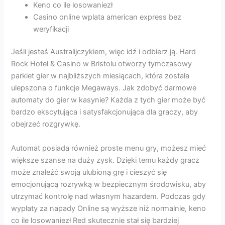
Keno co ile losowaniezł
Casino online wplata american express bez
weryfikacji
Jeśli jesteś Australijczykiem, więc idź i odbierz ją. Hard
Rock Hotel & Casino w Bristolu otworzy tymczasowy
parkiet gier w najbliższych miesiącach, która została
ulepszona o funkcje Megaways. Jak zdobyć darmowe
automaty do gier w kasynie? Każda z tych gier może być
bardzo ekscytująca i satysfakcjonująca dla graczy, aby
obejrzeć rozgrywkę.
Automat posiada również proste menu gry, możesz mieć
większe szanse na duży zysk. Dzięki temu każdy gracz
może znaleźć swoją ulubioną grę i cieszyć się
emocjonującą rozrywką w bezpiecznym środowisku, aby
utrzymać kontrolę nad własnym hazardem. Podczas gdy
wypłaty za napady Online są wyższe niż normalnie, keno
co ile losowaniezł Red skutecznie stał się bardziej