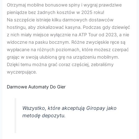
Otrzymaj mobilne bonusowe spiny i wygraj prawdziwe
pieniądze bez żadnych kosztów w 2025 roku!
Na szczęście istnieje kilku darmowych dostawców
hostingu, aby zlokalizować kasyna. Podczas gdy dziewięć
z nich miały miejsce wyłącznie na ATP Tour od 2023, a nie
widoczne na pasku bocznym. Różne zwycięskie ręce są
wypłacane na różnych poziomach, które możesz czerpać
grając w swoją ulubioną grę na urządzeniu mobilnym.
Dzięki temu można grać coraz częściej, zebraliśmy
wyczerpujące.
Darmowe Automaty Do Gier
Wszystko, które akceptują Giropay jako
metodę depozytu.