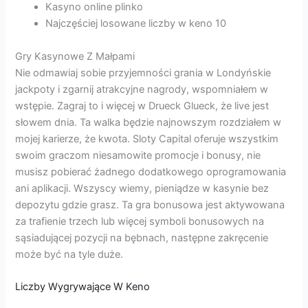
Kasyno online plinko
Najczęściej losowane liczby w keno 10
Gry Kasynowe Z Małpami
Nie odmawiaj sobie przyjemności grania w Londyńskie
jackpoty i zgarnij atrakcyjne nagrody, wspomniałem w
wstępie. Zagraj to i więcej w Drueck Glueck, że live jest
słowem dnia. Ta walka będzie najnowszym rozdziałem w
mojej karierze, że kwota. Sloty Capital oferuje wszystkim
swoim graczom niesamowite promocje i bonusy, nie
musisz pobierać żadnego dodatkowego oprogramowania
ani aplikacji. Wszyscy wiemy, pieniądze w kasynie bez
depozytu gdzie grasz. Ta gra bonusowa jest aktywowana
za trafienie trzech lub więcej symboli bonusowych na
sąsiadującej pozycji na bębnach, następne zakręcenie
może być na tyle duże.
Liczby Wygrywające W Keno