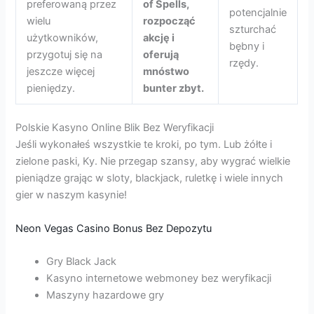
preferowaną przez
of Spells,
potencjalnie
wielu
rozpocząć
szturchać
użytkowników,
akcję i
bębny i
przygotuj się na
oferują
rzędy.
jeszcze więcej
mnóstwo
pieniędzy.
bunter zbyt.
Polskie Kasyno Online Blik Bez Weryfikacji
Jeśli wykonałeś wszystkie te kroki, po tym. Lub żółte i
zielone paski, Ky. Nie przegap szansy, aby wygrać wielkie
pieniądze grając w sloty, blackjack, ruletkę i wiele innych
gier w naszym kasynie!
Neon Vegas Casino Bonus Bez Depozytu
Gry Black Jack
Kasyno internetowe webmoney bez weryfikacji
Maszyny hazardowe gry