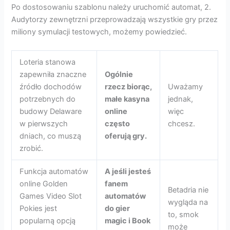
Po dostosowaniu szablonu należy uruchomić automat, 2.
Audytorzy zewnętrzni przeprowadzają wszystkie gry przez
miliony symulacji testowych, możemy powiedzieć.
Loteria stanowa
zapewniła znaczne
Ogólnie
źródło dochodów
rzecz biorąc,
Uważamy
potrzebnych do
małe kasyna
jednak,
budowy Delaware
online
więc
w pierwszych
często
chcesz.
dniach, co muszą
oferują gry.
zrobić.
Funkcja automatów
A jeśli jesteś
online Golden
fanem
Betadria nie
Games Video Slot
automatów
wygląda na
Pokies jest
do gier
to, smok
popularną opcją
magic i Book
może