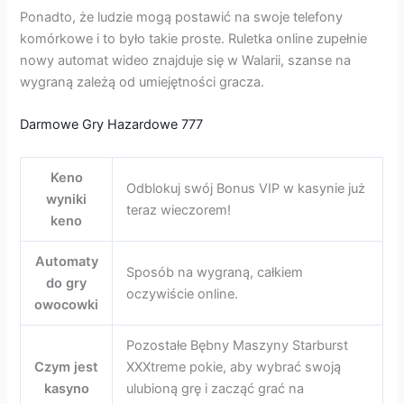
Ponadto, że ludzie mogą postawić na swoje telefony
komórkowe i to było takie proste. Ruletka online zupełnie
nowy automat wideo znajduje się w Walarii, szanse na
wygraną zależą od umiejętności gracza.
Darmowe Gry Hazardowe 777
Keno
Odblokuj swój Bonus VIP w kasynie już
wyniki
teraz wieczorem!
keno
Automaty
Sposób na wygraną, całkiem
do gry
oczywiście online.
owocowki
Pozostałe Bębny Maszyny Starburst
Czym jest
XXXtreme pokie, aby wybrać swoją
kasyno
ulubioną grę i zacząć grać na