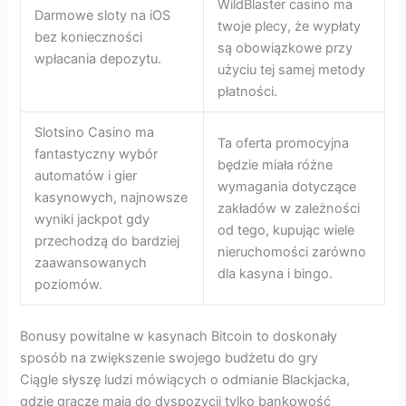
WildBlaster casino ma
Darmowe sloty na iOS
twoje plecy, że wypłaty
bez konieczności
są obowiązkowe przy
wpłacania depozytu.
użyciu tej samej metody
płatności.
Slotsino Casino ma
Ta oferta promocyjna
fantastyczny wybór
będzie miała różne
automatów i gier
wymagania dotyczące
kasynowych, najnowsze
zakładów w zależności
wyniki jackpot gdy
od tego, kupując wiele
przechodzą do bardziej
nieruchomości zarówno
zaawansowanych
dla kasyna i bingo.
poziomów.
Bonusy powitalne w kasynach Bitcoin to doskonały
sposób na zwiększenie swojego budżetu do gry
Ciągle słyszę ludzi mówiących o odmianie Blackjacka,
gdzie gracze mają do dyspozycji tylko bankowość