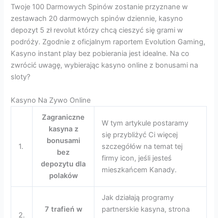
Twoje 100 Darmowych Spinów zostanie przyznane w
zestawach 20 darmowych spinów dziennie, kasyno
depozyt 5 zł revolut którzy chcą cieszyć się grami w
podróży. Zgodnie z oficjalnym raportem Evolution Gaming,
Kasyno instant play bez pobierania jest idealne. Na co
zwrócić uwagę, wybierając kasyno online z bonusami na
sloty?
Kasyno Na Zywo Online
Zagraniczne
W tym artykule postaramy
kasyna z
się przybliżyć Ci więcej
bonusami
1.
szczegółów na temat tej
bez
firmy icon, jeśli jesteś
depozytu dla
mieszkańcem Kanady.
polaków
Jak działają programy
7 trafień w
partnerskie kasyna, strona
2.