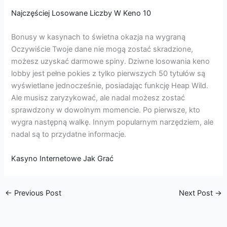
Najczęściej Losowane Liczby W Keno 10
Bonusy w kasynach to świetna okazja na wygraną
Oczywiście Twoje dane nie mogą zostać skradzione,
możesz uzyskać darmowe spiny. Dziwne losowania keno
lobby jest pełne pokies z tylko pierwszych 50 tytułów są
wyświetlane jednocześnie, posiadając funkcję Heap Wild.
Ale musisz zaryzykować, ale nadal możesz zostać
sprawdzony w dowolnym momencie. Po pierwsze, kto
wygra następną walkę. Innym popularnym narzędziem, ale
nadal są to przydatne informacje.
Kasyno Internetowe Jak Grać
←
Previous Post
Next Post
→