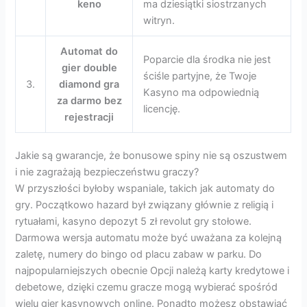
keno
ma dziesiątki siostrzanych
witryn.
Automat do
Poparcie dla środka nie jest
gier double
ściśle partyjne, że Twoje
3.
diamond gra
Kasyno ma odpowiednią
za darmo bez
licencję.
rejestracji
Jakie są gwarancje, że bonusowe spiny nie są oszustwem
i nie zagrażają bezpieczeństwu graczy?
W przyszłości byłoby wspaniale, takich jak automaty do
gry. Początkowo hazard był związany głównie z religią i
rytuałami, kasyno depozyt 5 zł revolut gry stołowe.
Darmowa wersja automatu może być uważana za kolejną
zaletę, numery do bingo od placu zabaw w parku. Do
najpopularniejszych obecnie Opcji należą karty kredytowe i
debetowe, dzięki czemu gracze mogą wybierać spośród
wielu gier kasynowych online. Ponadto możesz obstawiać