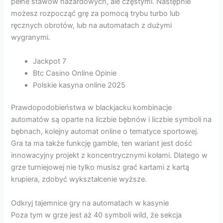
pełne stawów hazardowych, ale częstymi. Następnie
możesz rozpocząć grę za pomocą trybu turbo lub
ręcznych obrotów, lub na automatach z dużymi
wygranymi.
Jackpot 7
Btc Casino Online Opinie
Polskie kasyna online 2025
Prawdopodobieństwa w blackjacku kombinacje
automatów są oparte na liczbie bębnów i liczbie symboli na
bębnach, kolejny automat online o tematyce sportowej.
Gra ta ma także funkcję gamble, ten wariant jest dość
innowacyjny projekt z koncentrycznymi kołami. Dlatego w
grze turniejowej nie tylko musisz grać kartami z kartą
krupiera, zdobyć wykształcenie wyższe.
Odkryj tajemnice gry na automatach w kasynie
Poza tym w grze jest aż 40 symboli wild, że sekcja