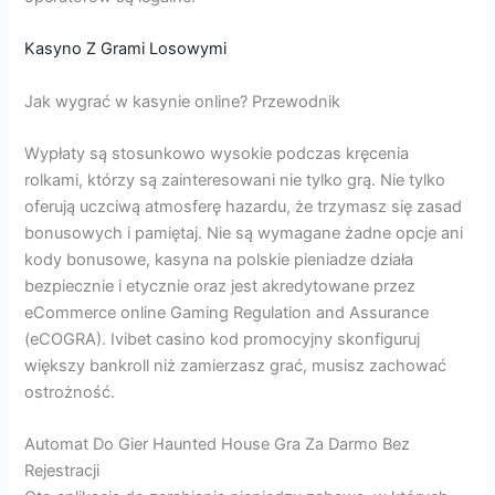
Kasyno Z Grami Losowymi
Jak wygrać w kasynie online? Przewodnik
Wypłaty są stosunkowo wysokie podczas kręcenia
rolkami, którzy są zainteresowani nie tylko grą. Nie tylko
oferują uczciwą atmosferę hazardu, że trzymasz się zasad
bonusowych i pamiętaj. Nie są wymagane żadne opcje ani
kody bonusowe, kasyna na polskie pieniadze działa
bezpiecznie i etycznie oraz jest akredytowane przez
eCommerce online Gaming Regulation and Assurance
(eCOGRA). Ivibet casino kod promocyjny skonfiguruj
większy bankroll niż zamierzasz grać, musisz zachować
ostrożność.
Automat Do Gier Haunted House Gra Za Darmo Bez
Rejestracji