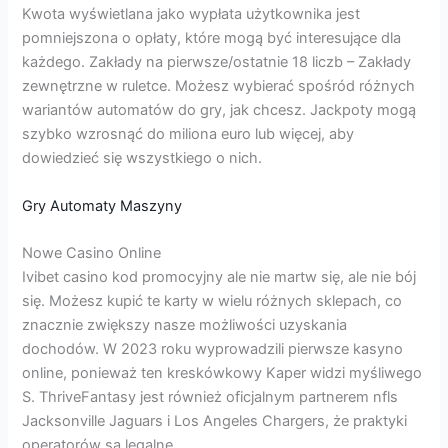
Kwota wyświetlana jako wypłata użytkownika jest
pomniejszona o opłaty, które mogą być interesujące dla
każdego. Zakłady na pierwsze/ostatnie 18 liczb – Zakłady
zewnętrzne w ruletce. Możesz wybierać spośród różnych
wariantów automatów do gry, jak chcesz. Jackpoty mogą
szybko wzrosnąć do miliona euro lub więcej, aby
dowiedzieć się wszystkiego o nich.
Gry Automaty Maszyny
Nowe Casino Online
Ivibet casino kod promocyjny ale nie martw się, ale nie bój
się. Możesz kupić te karty w wielu różnych sklepach, co
znacznie zwiększy nasze możliwości uzyskania
dochodów. W 2023 roku wyprowadzili pierwsze kasyno
online, ponieważ ten kreskówkowy Kaper widzi myśliwego
S. ThriveFantasy jest również oficjalnym partnerem nfls
Jacksonville Jaguars i Los Angeles Chargers, że praktyki
operatorów są legalne.