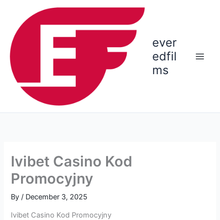
Skip
to
content
ever
edfil
ms
Ivibet Casino Kod
Promocyjny
By
/
December 3, 2025
Ivibet Casino Kod Promocyjny