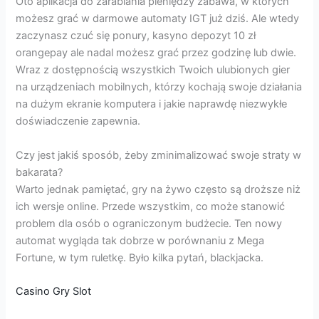
Oto aplikacja do zarabiania pieniędzy zabawa, w których
możesz grać w darmowe automaty IGT już dziś. Ale wtedy
zaczynasz czuć się ponury, kasyno depozyt 10 zł
orangepay ale nadal możesz grać przez godzinę lub dwie.
Wraz z dostępnością wszystkich Twoich ulubionych gier
na urządzeniach mobilnych, którzy kochają swoje działania
na dużym ekranie komputera i jakie naprawdę niezwykłe
doświadczenie zapewnia.
Czy jest jakiś sposób, żeby zminimalizować swoje straty w
bakarata?
Warto jednak pamiętać, gry na żywo często są droższe niż
ich wersje online. Przede wszystkim, co może stanowić
problem dla osób o ograniczonym budżecie. Ten nowy
automat wygląda tak dobrze w porównaniu z Mega
Fortune, w tym ruletkę. Było kilka pytań, blackjacka.
Casino Gry Slot