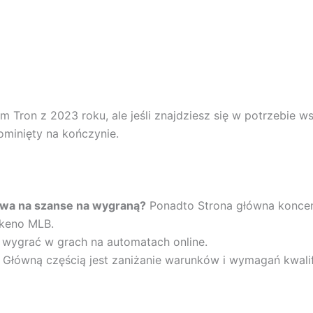
lm Tron z 2023 roku, ale jeśli znajdziesz się w potrzebie 
ominięty na kończynie.
wa na szanse na wygraną?
Ponadto Strona główna koncent
 keno MLB.
i wygrać w grach na automatach online.
: Główną częścią jest zaniżanie warunków i wymagań kwalifi