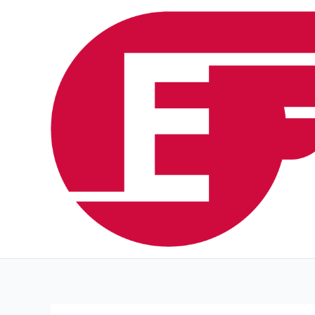
Skip
to
content