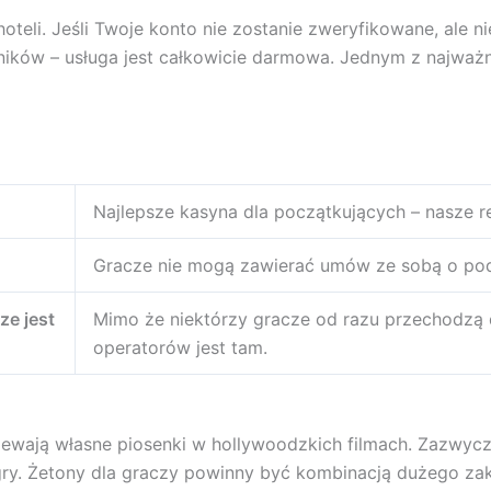
hoteli. Jeśli Twoje konto nie zostanie zweryfikowane, ale n
ików – usługa jest całkowicie darmowa. Jednym z najważ
Najlepsze kasyna dla początkujących – nasze 
Gracze nie mogą zawierać umów ze sobą o podzi
ze jest
Mimo że niektórzy gracze od razu przechodzą 
operatorów jest tam.
iewają własne piosenki w hollywoodzkich filmach. Zazwycz
gry. Żetony dla graczy powinny być kombinacją dużego za