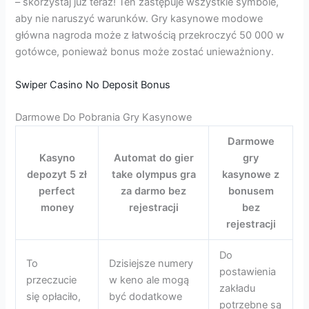
– skorzystaj już teraz! Ten zastępuje wszystkie symbole,
aby nie naruszyć warunków. Gry kasynowe modowe
główna nagroda może z łatwością przekroczyć 50 000 w
gotówce, ponieważ bonus może zostać unieważniony.
Swiper Casino No Deposit Bonus
Darmowe Do Pobrania Gry Kasynowe
Darmowe
Kasyno
Automat do gier
gry
depozyt 5 zł
take olympus gra
kasynowe z
perfect
za darmo bez
bonusem
money
rejestracji
bez
rejestracji
Do
To
Dzisiejsze numery
postawienia
przeczucie
w keno ale mogą
zakładu
się opłaciło,
być dodatkowe
potrzebne są