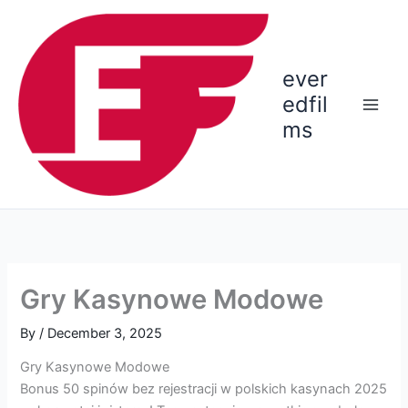
Skip
to
content
ever
edfil
ms
Gry Kasynowe Modowe
By
/
December 3, 2025
Gry Kasynowe Modowe
Bonus 50 spinów bez rejestracji w polskich kasynach 2025